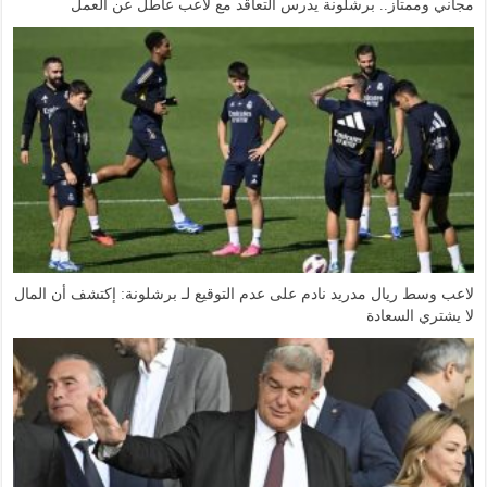
مجاني وممتاز.. برشلونة يدرس التعاقد مع لاعب عاطل عن العمل
لاعب وسط ريال مدريد نادم على عدم التوقيع لـ برشلونة: إكتشف أن المال
لا يشتري السعادة