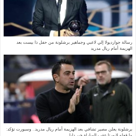
رسالة جوارديولا إلي لاعبي وجماهير برشلونة من حفل ذا بيست بعد
الهزيمة أمام ريال مدريد
برشلونة يعلن مصير تشافي بعد الهزيمة أمام ريال مدريد.. وسبورت تؤكد:
ما فعله لابورتا عقب المباراة خير دليل