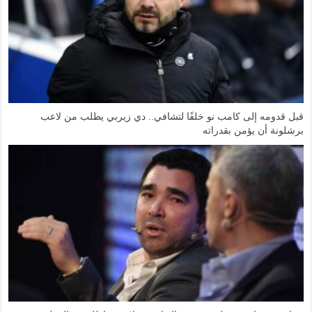
قبل قدومه إلى كامب نو خلفًا لتشافي.. دي زيربي يطلب من لاعب
برشلونة أن يؤمن بقدراته