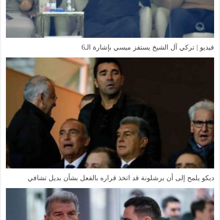
فيديو | تركي آل الشيخ يستفز ميسي بإشارة الـ6
ديكو يلمح إلى أن برشلونة قد اتخذ قراره بالفعل بشأن بديل تشافي