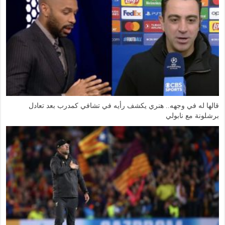
قالها له في وجهه.. هنري يكشف رأيه في تشافي كمدرب بعد تعادل
برشلونة مع نابولي