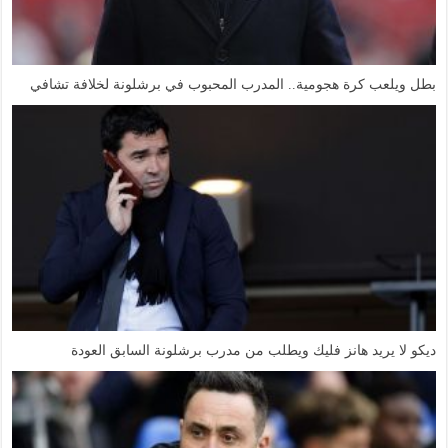
بطل ويلعب كرة هجومية.. المدرب المحبوب في برشلونة لخلافة تشافي
ديكو لا يريد هانز فليك ويطلب من مدرب برشلونة السابق العودة