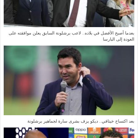
بعدما أصبح الأفضل في بلاده.. لاعب برشلونة السابق يعلن موافقته على
العودة إلى البارسا
بعد اكتساح خيتافي.. ديكو يزف بشرى سارة لجماهير برشلونة