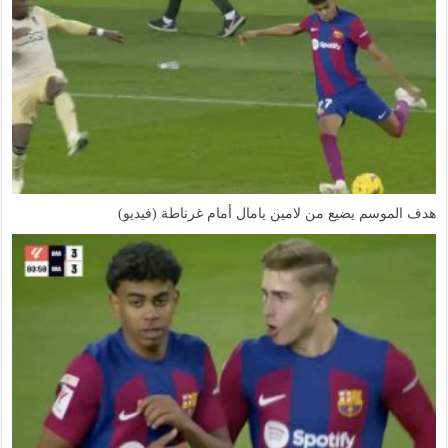
هدف الموسم يضيع من لامين يامال أمام غرناطة (فيديو)