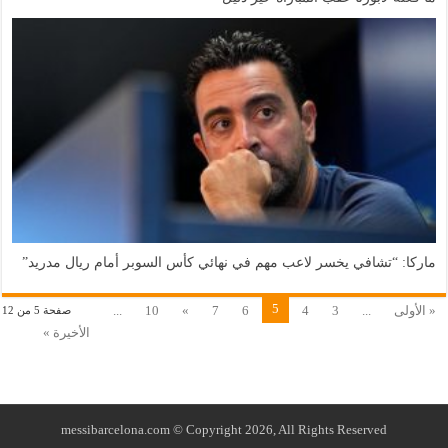
ماركا: “تشافي يخسر لاعب مهم في نهائي كأس السوبر أمام ريال مدريد”
5
« الأولى
...
3
4
6
7
»
10
...
صفحة 5 من 12
الأخيرة »
messibarcelona.com © Copyright 2026, All Rights Reserved