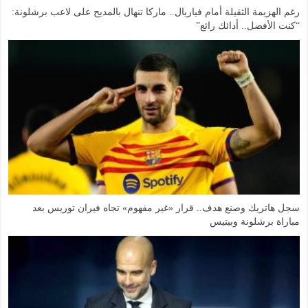
رغم الهزيمة الثقيلة أمام فياريال.. ماركا تنهال بالمديح على لاعب برشلونة:
“كنت الأفضل.. أدائك رائع”
سجل هاتريك وصنع هدف.. قرار «غير مفهوم» تجاه فيران توريس بعد
مباراة برشلونة وبيتيس