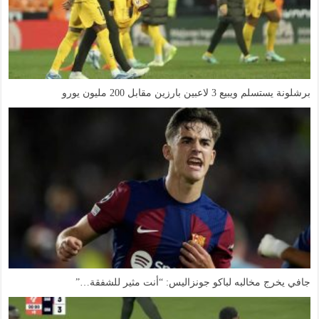
برشلونة يستسلم ويبيع 3 لاعبين بارزين مقابل 200 مليون يورو
جافي يخرج مخالبه لباكو جونزاليس: “أنت مثير للشفقة…”