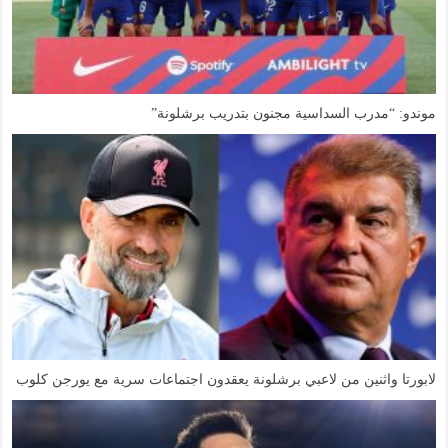
موندو: “مدرب السداسية مجنون بتدريب برشلونة”
لابورتا واثنين من لاعبي برشلونة يعقدون اجتماعات سرية مع يورجن كلوب