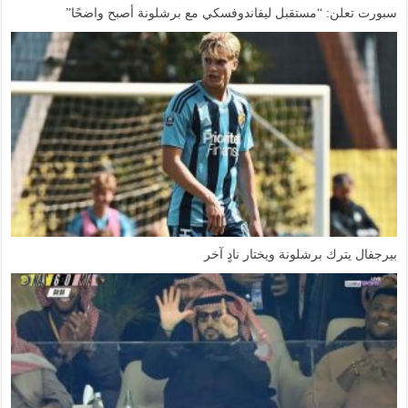
سبورت تعلن: “مستقبل ليفاندوفسكي مع برشلونة أصبح واضحًا”
بيرجفال يترك برشلونة ويختار نادٍ آخر