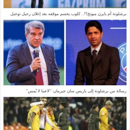
برشلونة أم بايرن ميونخ؟!.. كلوب يحسم موقفه بعد إعلان رحيل توخيل
رسالة من برشلونة إلى باريس سان جيرمان: “لاعبنا لا يُمس”