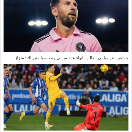
جماهير انتر ميامي تطالب بانهاء عقد ميسي وتصفه بالمثير للإشمئزاز