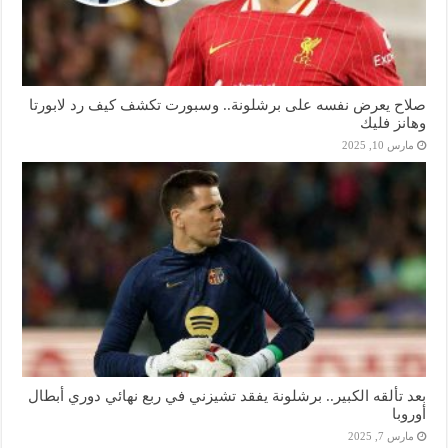
صلاح يعرض نفسه على برشلونة.. وسبورت تكشف كيف رد لابورتا
وهانز فليك
مارس 10, 2025
بعد تألقه الكبير.. برشلونة يفقد تشيزني في ربع نهائي دوري أبطال
أوروبا
مارس 7, 2025