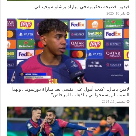
فيديو | فضيحة تحكيمية في مباراة برشلونة وخيتافي
يناير 18, 2025
لامين يامال: “كدت أتبول على نفسي بعد مباراة دورتموند.. ولهذا
السبب لم يسمحوا لي بالذهاب للمرحاض”
ديسمبر 11, 2024