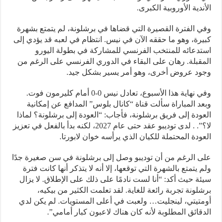
الأندية الأوروبية الكبرى.
وفي الفترة القصيرة التي قضاها في برشلونة، لم يتمتع بشهرة
كبيرة، وهو ما حققه الآن في نيس. انتظام في لعبه قد يؤدي إلى
استدعائه للمنتخب الفرنسي للمشاركة في بطولة اليورو
المقبلة. رهان على البقاء في الدوري الفرنسي على الرغم من
وجود عروض أخرى، وهو أمر يسير بشكل جيد.
وفي نهاية هذا الأسبوع، تعادل نيس 0-0 أمام كليرمون فوت.
وبعد المباراة سألت قناة “كانال بلوس” المدافع عن إمكانية
العودة إلى فريق برشلونة، فأجاب: “العودة إلى برشلونة؟ لماذا
لا؟”. . لدى توديبو عقد حتى عام 2027، لكنه بدأ بالفعل في تعزيز
العودة المحتملة للكيان الذي يرأسه خوان لابورتا.
على الرغم من أن توديبو وصل إلى برشلونة في سن صغيرة جدًا
ولم يتمتع بالشهرة التي توقعها، إلا أنه لا يتذكر أنها كانت فترة
سيئة حيث أكد: “أنا لست نادمًا على ذلك على الإطلاق. لا يزال
برشلونة تجربة رائعة للغاية. لقد تعلمت الكثير من بيكيه،
أومتيتي، لينجليت… ولعبت في أعلى المستويات. لم يكن لدي
الدقائق المطلوبة لأنه كان هناك لاعبون كبار أمامي”.