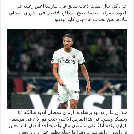
على كل حال، هناك لاعب سابق في البارسا أعلن رغبته في
العودة بصراحة بعدما أصبح المدافع الأفضل في الدوري المحلي
لبلاده. نحن نتحدث عن جان كلير توديبو.
منذ أن غادر توديبو برشلونة، ارتدى قمصان أندية شالكه 04
وبنفيكا ونيس. في هذا الفريق الأخير، حيث هو الآن في موسمه
الرابع، يقدم أداءً على مستوى عالٍ وأصبح أحد أفضل المدافعين
في الدوري الفرنسي. وهذا ما جعله يظهر على رادار بعض