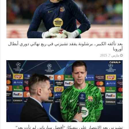
بعد تألقه الكبير.. برشلونة يفقد تشيزني في ربع نهائي دوري أبطال
أوروبا
مارس 7, 2025
تشيزني بعد الانتصار على بنفيكا: “أفضل مبارياتي لم تأت بعد”