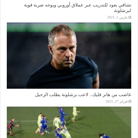
تشافي يعود للتدريب عبر عملاق أوروبي ويوجه ضربة قوية
لبرشلونة
مارس 1, 2025
غاضب من هانز فليك.. لاعب برشلونة يطلب الرحيل
فبراير 27, 2025