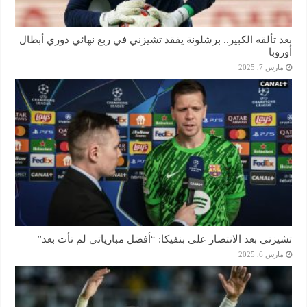
بعد تألقه الكبير.. برشلونة يفقد تشيزني في ربع نهائي دوري أبطال
أوروبا
مارس 7, 2025
تشيزني بعد الانتصار على بنفيكا: “أفضل مبارياتي لم تأت بعد”
مارس 6, 2025