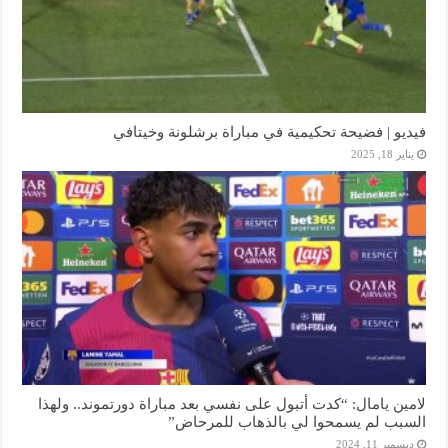
فيديو | فضيحة تحكيمية في مباراة برشلونة وخيتافي
يناير 18, 2025
لامين يامال: “كدت أتبول على نفسي بعد مباراة دورتموند.. ولهذا
السبب لم يسمحوا لي بالذهاب للمرحاض”
ديسمبر 11, 2024