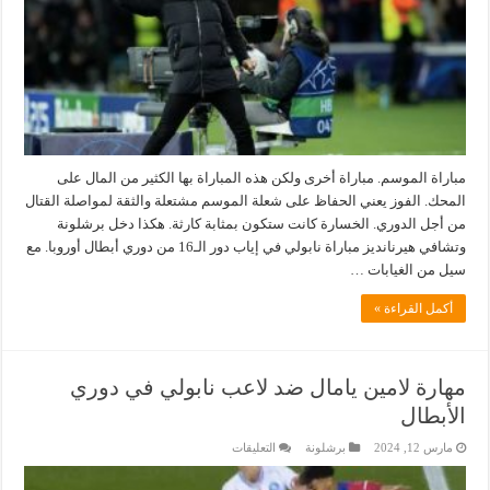
برشلونة
على
نابولي:
“ماذا
ستفعلون
الآن
مع
مهرج
دوري
أبطال
أوروبا؟!”
مغلقة
مباراة الموسم. مباراة أخرى ولكن هذه المباراة بها الكثير من المال على
المحك. الفوز يعني الحفاظ على شعلة الموسم مشتعلة والثقة لمواصلة القتال
من أجل الدوري. الخسارة كانت ستكون بمثابة كارثة. هكذا دخل برشلونة
وتشافي هيرنانديز مباراة نابولي في إياب دور الـ16 من دوري أبطال أوروبا. مع
سيل من الغيابات …
أكمل القراءة »
مهارة لامين يامال ضد لاعب نابولي في دوري
الأبطال
على
مارس 12, 2024
برشلونة
التعليقات
مهارة
لامين
يامال