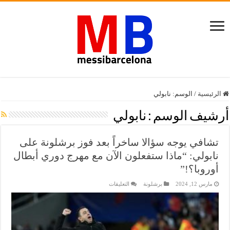
الرئيسية
/
الوسم:
نابولي
أرشيف الوسم :
نابولي
تشافي يوجه سؤالا ساخراً بعد فوز برشلونة على
نابولي: “ماذا ستفعلون الآن مع مهرج دوري أبطال
أوروبا؟!”
على
مارس 12, 2024
برشلونة
التعليقات
تشافي
يوجه
سؤالا
ساخراً
بعد
فوز