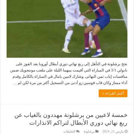
ضد
لاعب
نابولي
في
دوري
الأبطال
مغلقة
نجح برشلونة في التأهل إلى ربع نهائي دوري أبطال أوروبا بعد الفوز على
نابولي 3/1 في المباراة التي أقيمت بينهما الليلة على ملعب مونتجويك ضمن
منافسات إياب ثمن النهائى. وشارك لامين يامال في المباراة بالكامل وقدم
أداء ممتاز وكان قاب قوسين زو أدنى من التسجيل أكثر من مرة لكن لم …
أكمل القراءة »
خمسة لاعبين من برشلونة مهددون بالغياب عن
ربع نهائي دوري الأبطال لتراكم الانذارات
على
مارس 11, 2024
برشلونة
التعليقات