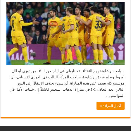
خمسة
لاعبين
من
برشلونة
مهددون
بالغياب
عن
ربع
نهائي
دوري
الأبطال
لتراكم
الانذارات
مغلقة
سيلعب برشلونة يوم الثلاثاء ضد نابولي في اياب دور الـ16 من دوري أبطال
أوروبا. ويعلم فريق برشلونة، صاحب المركز الثالث في الدوري الإسباني، أن
موسمه كله يعتمد على هذه المباراة. أي شيء بخلاف الانتقال إلى الدور
التالي، بعد التعادل 1-1 في مباراة الذهاب، سيعتبر فاشلاً. إن خيبات الأمل في
المواسم …
أكمل القراءة »