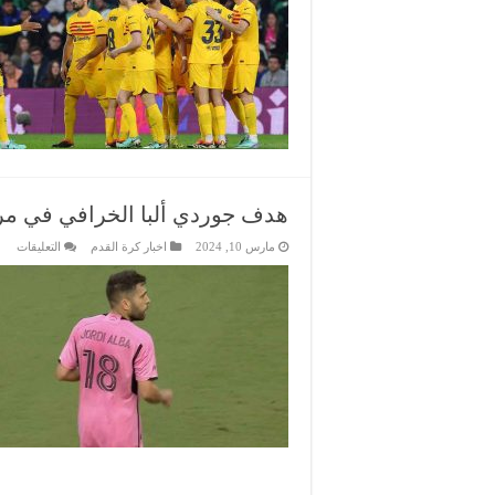
برشلونة
مهددون
بالغياب
عن
ربع
نهائي
دوري
الأبطال
لتراكم
الانذارات
مغلقة
هدف جوردي ألبا الخرافي في مرم
على
مارس 10, 2024
اخبار كرة القدم
التعليقات
هد
جور
ألبا
الخ
في
مرم
مونت
بالد
الأم
مغل