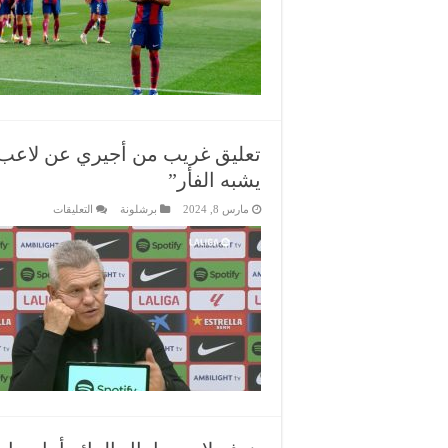
يورو
على
برشلونة
للتوقيع
مع
لامين
يامال
مغلقة
تعليق غريب من أجيري عن لاعب بر
يشبه الفأر”
على
مارس 8, 2024
برشلونة
التعليقات
تعليق
غريب
من
أجيري
عن
لاعب
برشلونة
بعد
مباراة
مايوركا:
“هذا
الوغد
يشبه
الفأر”
مغلقة