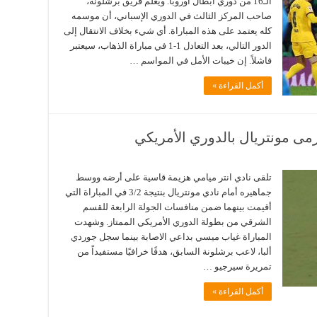
الـ16 من دوري أبطال أوروبا. ويعلم فريق برشلونة،
صاحب المركز الثالث في الدوري الإسباني، أن موسمه
كله يعتمد على هذه المباراة. أي شيء بخلاف الانتقال إلى
الدور التالي، بعد التعادل 1-1 في مباراة الذهاب، سيعتبر
فاشلاً. إن خيبات الأمل في المواسم …
أكمل القراءة »
ى مونتريال بالدوري الأمريكي
ف
دي
تلقى نادي انتر ميامي هزيمة قاسية على أرضه ووسط
جماهيره أمام نادي مونتريال بنتيجة 3/2 في المباراة التي
رافي
أقيمت بينهما ضمن منافسات الجولة الرابعة للقسم
ى
الشرقي من بطولة الدوري الأمريكي الممتاز. وشهدت
ريال
وري
المباراة غياب ميسي بداعي الاصابة بينما سجل جوردي
ريكي
قة
ألبا، لاعب برشلونة السابق، هدفًا خرافيًا مستفيداً من
تمريرة سيرجيو …
أكمل القراءة »