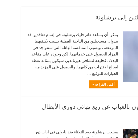
ين إلى برشلونة
يمكن أن يساعد هانز فليك برشلونة في إتمام تعاقدين قد
يبدوان مستحيلين من الناحية العملية بسبب تكلفتهما
المرتفعة ، وبسبب المنافسة الهائلة التي ستتواجد في
المزاد للحصول على خدماتهما. لكن وجوده على مقاعد
البدلاء، كخليفة لتشافي هيرنانديز، سيكون بمثابة نقطة
لصالح الاقتراب من كليهما، والحصول على المزيد من
الخيارات للتوقيع …
أكمل القراءة »
 بالغياب عن ربع نهائي دوري الأبطال
سيلعب برشلونة يوم الثلاثاء ضد نابولي في اياب دور