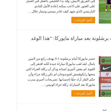
إلى الفريق الأبيض، وقد بدأ الخليفي بالفعل في العمل
على العثور على لاعب يمكنه إعادة الأمل للنادي
الباريسي الذي شهد كيف غادر ميسي ونيمار خلال …
أكمل القراءة »
شلونة بعد مباراة مايوركا: “هذا الوغد
خسر مايوركا أمام برشلونة 1-0 بهدف رائع من لامين
يامال. لقد لعب مايوركا مباراة جيدة لكنه افتقر إلى
القوة. لم يعض أجيري لسانه وذكر أن ركلة الجزاء التي
منحها رايكوفيتش لجوندوجان لم تكن ركلة جزاء وأن
حكم الفار أراد حقًا إحتسابها. تصريحات أجيري مدرب
مايوركا بعد المباراة: ركلة جزاء كوبيتي: …
أكمل القراءة »