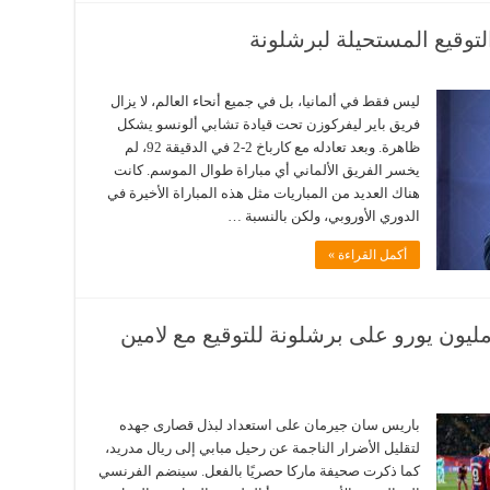
لتوقيع المستحيلة لبرشلونة
ليس فقط في ألمانيا، بل في جميع أنحاء العالم، لا يزال
فريق باير ليفركوزن تحت قيادة تشابي ألونسو يشكل
ظاهرة. وبعد تعادله مع كارباخ 2-2 في الدقيقة 92، لم
يخسر الفريق الألماني أي مباراة طوال الموسم. كانت
هناك العديد من المباريات مثل هذه المباراة الأخيرة في
الدوري الأوروبي، ولكن بالنسبة …
أكمل القراءة »
ريس سان جيرمان يعرض 200 مليون يورو على برشلونة للتوقيع مع لامين
باريس سان جيرمان على استعداد لبذل قصارى جهده
لتقليل الأضرار الناجمة عن رحيل مبابي إلى ريال مدريد،
كما ذكرت صحيفة ماركا حصريًا بالفعل. سينضم الفرنسي