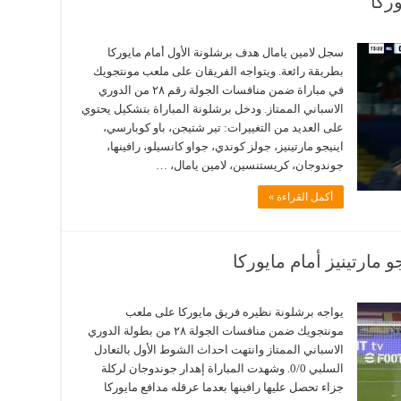
وركا
سجل لامين يامال هدف برشلونة الأول أمام مايوركا
بطريقة رائعة. ويتواجه الفريقان على ملعب مونتجويك
في مباراة ضمن منافسات الجولة رقم ٢٨ من الدوري
الاسباني الممتاز. ودخل برشلونة المباراة بتشكيل يحتوي
على العديد من التغييرات: تير شتيجن، باو كوبارسي،
اينيجو مارتينيز، جولز كوندي، جواو كانسيلو، رافينها،
جوندوجان، كريستنسين، لامين يامال، …
أكمل القراءة »
مارتينيز أمام مايوركا
يواجه برشلونة نظيره فريق مايوركا على ملعب
مونتجويك ضمن منافسات الجولة ٢٨ من بطولة الدوري
الاسباني الممتاز وانتهت احداث الشوط الأول بالتعادل
السلبي 0/0. وشهدت المباراة إهدار جوندوجان لركلة
جزاء تحصل عليها رافينها بعدما عرقله مدافع مايوركا