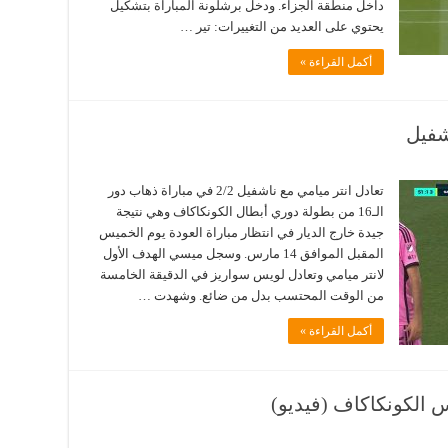
داخل منطقة الجزاء. ودخل برشلونة المباراة بتشكيل
يحتوي على العديد من التغييرات: تير …
أكمل القراءة »
شفيل
تعادل انتر ميامي مع ناشفيل 2/2 في مباراة ذهاب دور
الـ16 من بطولة دوري أبطال الكونكاكاف وهي نتيجة
جيدة خارج الديار في انتظار مباراة العودة يوم الخميس
المقبل الموافق 14 مارس. وسجل ميسي الهدف الأول
لانتر ميامي وتعادل لويس سواريز في الدقيقة الخامسة
من الوقت المحتسب بدل من ضائع. وشهدت …
أكمل القراءة »
لكونكاكاف (فيديو)