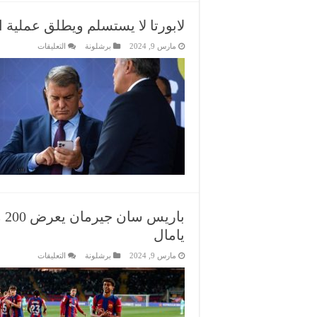
لابورتا لا يستسلم ويطلق عملية ا
على
مارس 9, 2024
برشلونة
التعليقات
لابورتا
لا
يستسلم
ويطلق
عملية
التوقيع
المستحيلة
لبرشلونة
مغلقة
با
يامال
على
مارس 9, 2024
برشلونة
التعليقات
باريس
سان
جيرمان
يعرض
200
مليون