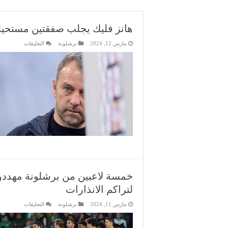
هانز فليك يجلب صفقتين مستحيلت
على
مارس 12, 2024
برشلونة
التعليقات
هانز
فليك
يجلب
صفقتين
مستحيلتين
إلى
برشلونة
مغلقة
خمسة لاعبين من برشلونة مهددون
لتراكم الانذارات
على
مارس 11, 2024
برشلونة
التعليقات
خمسة
لاعبين
من