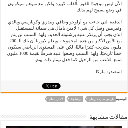
الآن ليس موجودًا للفوز بألقاب كبيرة ولكن مع نموهم سيكونون
في وضع يسمح لهم بذلك.
الدفعة التي جاءت مع أراوجو وجافي وبيدري وكوبارسي وبالدي
وفيرمين وقبل كل شيء لامين يامال هي ضمانة للمستقبل
الذي يجب أن يرتكز عليه برشلونة الجديد. ولهذا السبب لن يتم
بيع الأس الأكبر من هذه المجموعة. ويعلم لابورتا أن تلك الـ 200
مليون ستريحه كثيرًا ماليًا، لكن على المستوى الرياضي سيكون
خطأ تاريخيًا. ولهذا السبب وضعوا عليه شرطًا بقيمة 1000 مليون
لمنع اللاعب من الرحيل كما فعل نيمار ذات يوم.
المصدر: ماركا
الوسوم
باريس سان جيرمان
برشلونة
لامين يامال
مقالات مشابهة