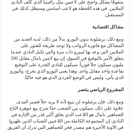
متفوقًا بشكل واضح على لاعبين مثل رافينيا الذي كلف النادي
الملايين. في هذه اللحظة هو لاعب أساسي وسيظل كذلك في
المستقبل.
مشاكل اقتصادية
ومع ذلك، برشلونة بدون اليورو. بدلاً من ذلك، لديه العديد من
المشاكل مع فاتورة الرواتب ولا توجد طريقة للعثور على
الملايين التي وعد بها ليبيرو ذات مرة والتي تكبل النادي عندما
يتعلق الأمر بالتوقيع في السوق. إن بيع لامين يامال مقابل 200
مليون سيكون حلاً فورياً. سيكون للنادي القدرة على التوقيع
بقاعدة واحد مقابل واحد. وهذا يعني اليورو الذي يخرج، واليورو
الذي يأتي، وليس في الوضع الفردي الذي هو فيه حاليًا.
المشروع الرياضي ينتصر
ومع ذلك، فإن برشلونة لن يبيع لأنه لا يريد حلاً قصير المدى،
علاوة على ذلك، سيكون من الصعب جدًا شرح بيع جوهرة التاج
للجماهير. يامال هو اللاعب الذي يخلق أكبر قدر من الإثارة في
النادي. إن المجموعة الكاملة من اللاعبين الشباب الذين ظهروا
في الآونة الأخيرة هم مصدر فخر للجماهير التي تدرك أن الفريق