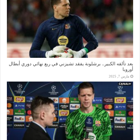
بعد تألقه الكبير.. برشلونة يفقد تشيزني في ربع نهائي دوري أبطال
أوروبا
مارس 7, 2025