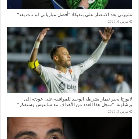
تشيزني بعد الانتصار على بنفيكا: “أفضل مبارياتي لم تأت بعد”
مارس 6, 2025
لابورتا يخبر نيمار بشرطه الوحيد للموافقة على عودته إلى
برشلونة: “سجل هذا العدد من الأهداف مع سانتوس وسنفكر”
مارس 3, 2025