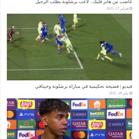
غاضب من هانز فليك.. لاعب برشلونة يطلب الرحيل
فبراير 27, 2025
فيديو | فضيحة تحكيمية في مباراة برشلونة وخيتافي
يناير 18, 2025