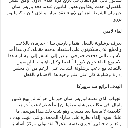
سيكون ثاني أهم انتقال في تاريخ كرة القدم. الأول، ومن المثير
للفضول، حدث أيضًا بين هذين الناديين عندما دفع باريس سان
جيرمان الشرط الجزائي لإنهاء عقد نيمار، والذي كان 222 مليون
يورو.
لقاء لامين
يعرف برشلونة بالفعل اهتمام باريس سان جيرمان باللاعب
والمبلغ الذي سيكونون على استعداد لدفعه مقابله. كان هذا أحد
الأسباب التي دفعت خورخي مينديز إلى السفر إلى برشلونة هذا
الأسبوع للقاء خوان لابورتا. أبلغه الوكيل باهتمام الباريسيين
بالتعاقد مع لاعب برشلونة الشاب، على الرغم من أن مجلس
إدارة برشلونة كان على علم بوجود هذا الاهتمام بالفعل.
الهدف الرائع ضد مايوركا
الجواب الذي قدمه لباريس سان جيرمان هو أنه لن يبيع لامين
يامال. في مكاتب برشلونة يقولون إنه أعظم لاعب أخرجته
أكاديمية لا ماسيا بعد ميسي. وهو يثبت ذلك هذا الموسم، ما
عليك سوى إلقاء نظرة على مباراة الجمعة، والتي انتهت بهدف
رائع ترك خافيير أجيري نفسه مذهولاً. لقد تولى مركزًا أساسيًا،