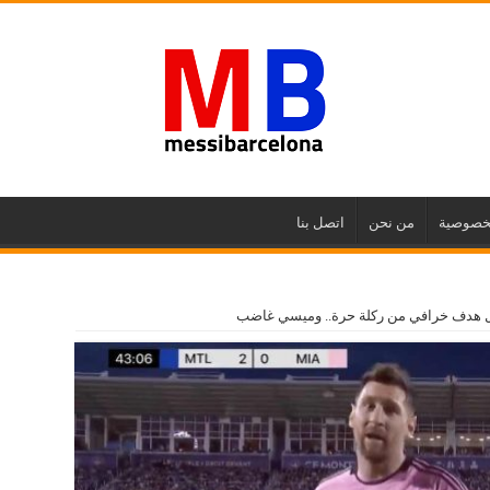
خصوصية
من نحن
اتصل بنا
ل هدف خرافي من ركلة حرة.. وميسي غاضب