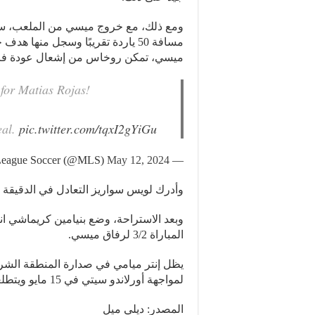
ومع ذلك، مع خروج ميسي من الملعب، سد
مسافة 50 ياردة تقريبًا وسجل منها
ميسي، تمكن روخاس من إشعال عودة فر
 for Matias Rojas!
eal.
pic.twitter.com/tqxI2gYiGu
May 12, 2024
— Major League Soccer (@MLS)
وأدرك لويس سواريز التعادل في الدقيقة ال
المباراة 3/2 لرفاق ميسي.
لمواجهة أورلاندو سيتي في 15 مايو ويتطلعون إلى تمديد سلسلة انتصاراتهم إلى ست مباريات.
المصدر: ديلي ميل