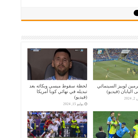
مين لوبيز السينمائي
لحظة سقوط ميسي وبكائه بعد
اليابان (فيديو)
تبديله في نهائي كوبا أمريكا
(فيديو)
20
يوليو 15, 2024