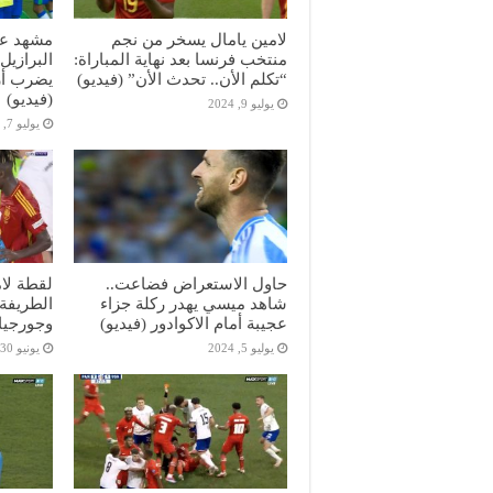
لامين يامال يسخر من نجم
مشهد عج
منتخب فرنسا بعد نهاية المباراة:
البرازيل
“تكلم الأن.. تحدث الأن” (فيديو)
يضرب أر
(فيديو)
يوليو 9, 2024
يوليو 7, 2024
حاول الاستعراض فضاعت..
لقطة لام
شاهد ميسي يهدر ركلة جزاء
الطريفة 
عجيبة أمام الاكوادور (فيديو)
وجورجيا 
يوليو 5, 2024
يونيو 30, 2024