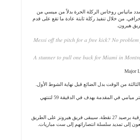
د ماتياس روخاس الركلة الحرة بدلاً من ميسي من
 هدف خرافي. من خلال تنفيذ ركلة ثابتة عادة ما تقع على قدم
يق هيرون.
Messi off the pitch for a free kick? No problem
A stunner to pull one back for Miami in Montr
ثالثة من الوقت بدل الضائع قبل نهاية الشوط الأول.
وبعد الاستراحة، وضع بنيامين كريماشي انتر ميامي في المقدمة بهدف في الدقيقة 59 لتنتهي
يظل إنتر ميامي في صدارة المنطقة الشرقية برصيد 27 نقطة. سيبقى فريق هيرونز على الطريق