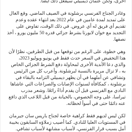
أخرى، ولكن عثمان ديمبيلي سيفعل ذلك أيضًا.
وغادر الجناح الفرنسي برشلونة في الصيف الماضي. وقع الغال
على تمديد لمدة عامين في عام 2022 بعد انتهاء عقده وعدم
تقديم أي فريق له أي عروض. في ذلك الوقت، تفاوض على
التجديد مع خوان لابورتا بشرط جزائي قدره 50 مليون يورو ، أخذ
نصفها.
وهي خطوة، على الرغم من توقعها من قبل الطرفين، نظرًا لأن
هذا التخفيض في السعر حدث فقط في يونيو ويوليو 2023،
والذي دعا الأندية الأخرى لمحاولة دفع الشرط الجزائي الخاص
به ، لا تزال مريرة بالنسبة لبرشلونة. وأعرب كل من الرئيس
وتشافي عن أملهما في أن يظهر ديمبيلي التزامه بالبقاء في
برشلونة ، كمكافأة لسنوات الإصابات والصراعات التي عاشاها
النادي مع الفرنسي قبل أن يقدم أداءً رائعًا. وشعر مدرب
تيراسا، على وجه الخصوص، بالخيانة من قبل اللاعب الذي دافع
عنه دائمًا حتى في أسوأ لحظاته.
لكن ليس لديهم فقط كراهية خاصة لجناح باريس سان جيرمان
في المستويات العليا للنادي. كما أصيب زملاؤه السابقون بخيبة
أمل بسبب قرار الفرنسي، لأسباب مشابهة لأسباب تشافي.