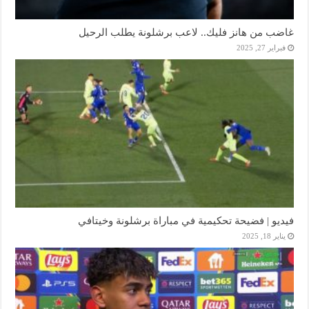
غاضب من هانز فليك.. لاعب برشلونة يطلب الرحيل
فبراير 27, 2025
فيديو | فضيحة تحكيمية في مباراة برشلونة وخيتافي
يناير 18, 2025