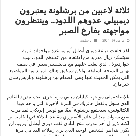
ثلاثة لاعبين من برشلونة يعتبرون
ديمبيلي عدوهم اللدود.. وينتظرون
مواجهته بفارغ الصبر
مارس 16, 2024
برشلونة
لقد خلفت قرعة دوري أبطال أوروبا عدة مواجهات نارية.
سيتمكن ريال مدريد من الانتقام من عدوهم اللدود، بيب
جوارديولا ، الذي تغلب عليهم مع مانشستر سيتي في نصف
نهائي النسخة السابقة. ولكن سيكون هناك المزيد من المواضيع
التي يمكن الحديث عنها وهي الصدام بين برشلونة وباريس سان
جيرمان.
بالإضافة إلى مواجهة كيليان مبابي مرة أخرى، نجم مدريد القادم
الذي سجل بالفعل هاتريك في المرة الأخيرة التي واجه فيها
الكتالونيين، سيجتمع برشلونة أيضًا مع لويس إنريكي. لقد مرت
سبع سنوات منذ أن غادر الأستوري مقاعد البدلاء في الكامب نو،
لكنه لا يزال آخر مدرب منح النادي لقب دوري أبطال أوروبا. لن
يكون هذا هو الشخص الوحيد الذي يرى زملاءه القدامى مرة