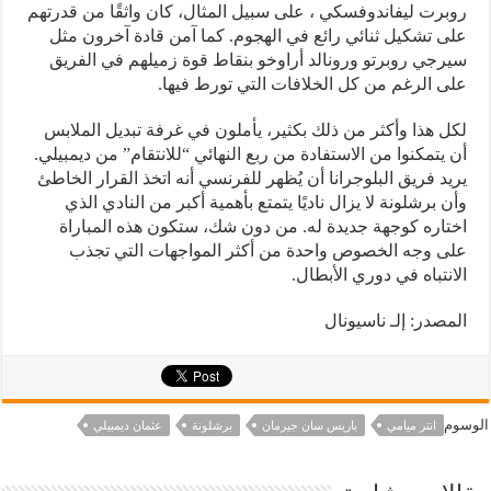
روبرت ليفاندوفسكي ، على سبيل المثال، كان واثقًا من قدرتهم
على تشكيل ثنائي رائع في الهجوم. كما آمن قادة آخرون مثل
سيرجي روبرتو ورونالد أراوخو بنقاط قوة زميلهم في الفريق
على الرغم من كل الخلافات التي تورط فيها.
لكل هذا وأكثر من ذلك بكثير، يأملون في غرفة تبديل الملابس
أن يتمكنوا من الاستفادة من ربع النهائي “للانتقام” من ديمبيلي.
يريد فريق البلوجرانا أن يُظهر للفرنسي أنه اتخذ القرار الخاطئ
وأن برشلونة لا يزال ناديًا يتمتع بأهمية أكبر من النادي الذي
اختاره كوجهة جديدة له. من دون شك، ستكون هذه المباراة
على وجه الخصوص واحدة من أكثر المواجهات التي تجذب
الانتباه في دوري الأبطال.
المصدر: إلـ ناسيونال
الوسوم
انتر ميامي
باريس سان جيرمان
برشلونة
عثمان ديمبيلي