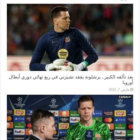
بعد تألقه الكبير.. برشلونة يفقد تشيزني في ربع نهائي دوري أبطال
أوروبا
مارس 7, 2025