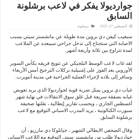
جوارديولا يفكر في لاعب برشلونة
السابق
أغسطس 17, 2023
برشلونة
سيغيب كيفن دي بروين مدة طويلة عن مانشستر سيتي بسبب
الاصابة التي ستحتاج إلى تدخل جراحي سيبعده عن الملاعب
لمدة تتراوح بين ثلاثة وأربعة أشهر.
لقد غاب لاعب الوسط البلجيكي عن تتويج فريقه بكأس السوبر
الأوروبي بعد الفوز على إشبيلية بركلات الترجيح أمس الأربعاء
وسافر إلى بلاده لإجراء العملية الجراحية في مدينة أنتويرب.
غياب دي بروين يمثل ضربة قوية لجوارديولا الذي يريد تعويض
غيابه بصفقة سريعة قبل غلق سوق الانتقالات في نهاية شهر
أغسطس الجاري ، وبحسب تقارير إيطالية ، نقلتها صحيفة
سبورت الكتالونية ، يريد المدرب الاسباني التوقيع مع لاعب
برشلونة السابق.
وقال الصحفي الايطالي الشهير ، جيانلوكا دي مارزيو ، أن
جوارديولا طلب من مانشستر سيتي التوقيع مع اللاعب الاسباني