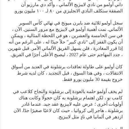
داني أولمو من نادي لايبزيج الألماني ، وأكد دي مارزيو أن
الصفقة ستكلف النادي الانجليزي من ٨٠ لـ ١٠٠ مليون يورو.
سجل أولمو ثلاثية ضد بايرن ميونخ في نهائي كأس السوبر
الألماني. نمت أهمية أولمو في لايبزيج مع مرور السنين. الآن ،
في سن الخامسة والعشرين ، هو في اللحظة المثالية ، ويمكن
أن يكون القفز إلى “نادي كبير” حلاً جيدًا له ، على الرغم من أنه
إذا قرر المغادرة ، فلن يسهل الفريق الألماني الأمر. قبل شهرين
، جدد المهاجم حتى عام 2027 ، ليصبح الأعلى أجرًا في الفريق.
كان أولمو على طاولة تعاقدات برشلونة في العديد من أسواق
الانتقالات ، وفي هذا السوق ، قبل التجديد ، كان لديه شرط
خروج بقيمة 30 مليون يورو فقط.
لم يخف أولمو حلمه بالعودة إلى برشلونة والنجاح كلاعب في
كامب نو ، لكن اهتمام برشلونة به كان خجولًا وكانت هناك
أولويات أخرى ؛ عرض عليه لايبزيغ عقد جيد. عندما غادر
برشلونة ، هاجر إلى كرواتيا ، حيث كان لاعبًا صغيرًا جدًا. الآن
ازدهر في ألمانيا في نادٍ مثل لايبزيج.
المصدر: سبورت