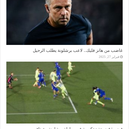
غاضب من هانز فليك.. لاعب برشلونة يطلب الرحيل
فبراير 27, 2025
فيديو | فضيحة تحكيمية في مباراة برشلونة وخيتافي