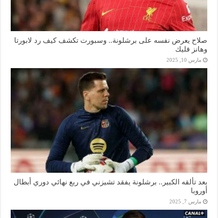
صلاح يعرض نفسه على برشلونة.. وسبورت تكشف كيف رد لابورتا
وهانز فليك
مارس 10, 2025
بعد تألقه الكبير.. برشلونة يفقد تشيزني في ربع نهائي دوري أبطال
أوروبا
مارس 7, 2025