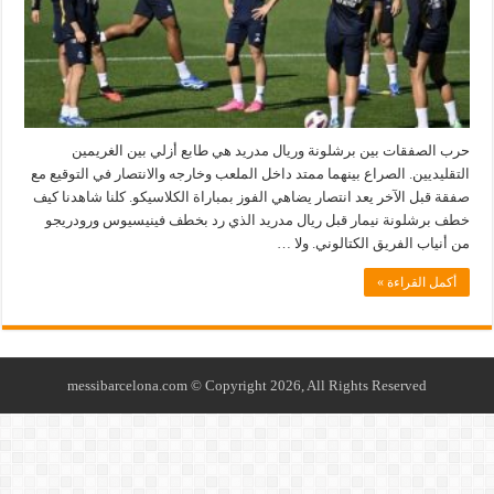
لـ
برشلونة:
إكتشف
أن
المال
لا
يشتري
السعادة
مغلقة
حرب الصفقات بين برشلونة وريال مدريد هي طابع أزلي بين الغريمين
التقليديين. الصراع بينهما ممتد داخل الملعب وخارجه والانتصار في التوقيع مع
صفقة قبل الآخر يعد انتصار يضاهي الفوز بمباراة الكلاسيكو. كلنا شاهدنا كيف
خطف برشلونة نيمار قبل ريال مدريد الذي رد بخطف فينيسيوس ورودريجو
من أنياب الفريق الكتالوني. ولا …
أكمل القراءة »
messibarcelona.com © Copyright 2026, All Rights Reserved