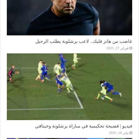
غاضب من هانز فليك.. لاعب برشلونة يطلب الرحيل
فبراير 27, 2025
فيديو | فضيحة تحكيمية في مباراة برشلونة وخيتافي
يناير 18, 2025