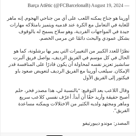
August 19, 2024
— Barça Atlètic (@FCBarcelonaB)
أورينا هو جناح يمكنه اللعب على أي من جناحي الهجوم. إنه ماهر
للغاية في التعامل مع الكرة عند قدميه ويتميز بامتلاكه مهارات
جيدة في المواجهات الفردية، وهو سلاح يسمح له بالوقوف
بشكل عمودي والبحث دائمًا عن مرمى الخصم.
نظرًا للعدد الكبير من التغييرات التي يمر بها برشلونة، كما هو
الحال في كل موسم في الفريق الرديف، يواصل فريق ألبرت
سانشيز تعزيز نفسه لمحاولة أن يكون قادرًا على المنافسة قدر
الإمكان. سيلعب أورينا مع الفريق الرديف لتعويض صعود باو
فيكتور إلى الفريق الأول
وقال اللاعب بعد التوقيع: “بالنسبة لي، هذا مصدر فخر، حلم
أصبح حقيقة وأريد حقًا أن أبدأ. أعرّف نفسي كلاعب سريع
وماهر ومجتهد ولديه الكثير من الاختلالات ويمكنه مساعدة
الفريق”.
المصدر: موندو ديبورتيفو