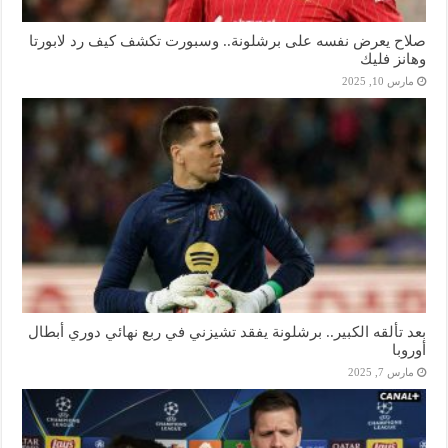
صلاح يعرض نفسه على برشلونة.. وسبورت تكشف كيف رد لابورتا
وهانز فليك
مارس 10, 2025
بعد تألقه الكبير.. برشلونة يفقد تشيزني في ربع نهائي دوري أبطال
أوروبا
مارس 7, 2025