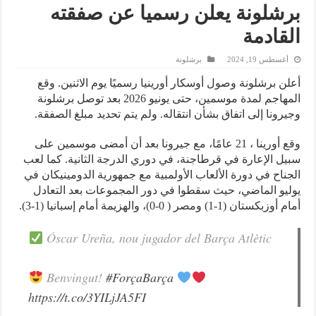
برشلونة يعلن رسميا عن صفقته
القادمة
أغسطس 19, 2024
برشلونة
أعلن برشلونة وصول أوسكار أورينيا رسميًا يوم الاثنين. وقع
المهاجم لمدة موسمين، حتى يونيو 2026 بعد توصل برشلونة
وجيرونا إلى اتفاق بشأن انتقاله. ولم يتم تحديد مبلغ الصفقة.
وقع أورينا ، 21 عامًا، مع جيرونا بعد أن أمضى موسمين على
سبيل الإعارة في قرطاجنة، في دوري الدرجة الثانية. كما لعب
الجناح في دورة الألعاب الأولمبية مع جمهورية الدومينيكان في
يوليو الماضي، حيث سقطوا في دور المجموعات بعد التعادل
أمام أوزبكستان (1-1) ومصر ( 0-0)، والهزيمة أمام إسبانيا (1-3).
Óscar Ureña, nou jugador del Barça Atlètic
Benvingut!
#ForçaBarça
https://t.co/3YILjJA5FI