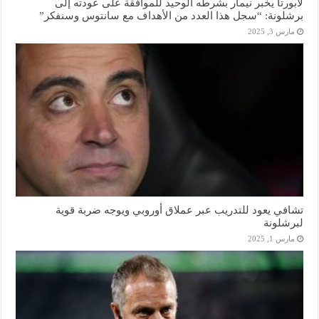
لابورتا يخبر نيمار بشرطه الوحيد للموافقة على عودته إلى
برشلونة: “سجل هذا العدد من الأهداف مع سانتوس وسنفكر”
مارس 3, 2025
تشافي يعود للتدريب عبر عملاق أوروبي ويوجه ضربة قوية
لبرشلونة
مارس 1, 2025