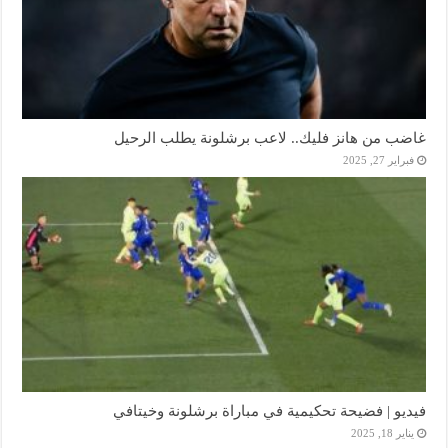
غاضب من هانز فليك.. لاعب برشلونة يطلب الرحيل
فبراير 27, 2025
فيديو | فضيحة تحكيمية في مباراة برشلونة وخيتافي
يناير 18, 2025