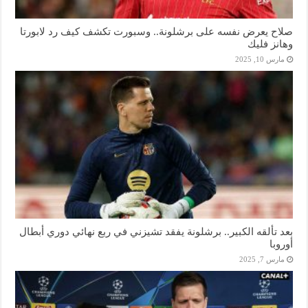
صلاح يعرض نفسه على برشلونة.. وسبورت تكشف كيف رد لابورتا
وهانز فليك
مارس 10, 2025
بعد تألقه الكبير.. برشلونة يفقد تشيزني في ربع نهائي دوري أبطال
أوروبا
مارس 7, 2025