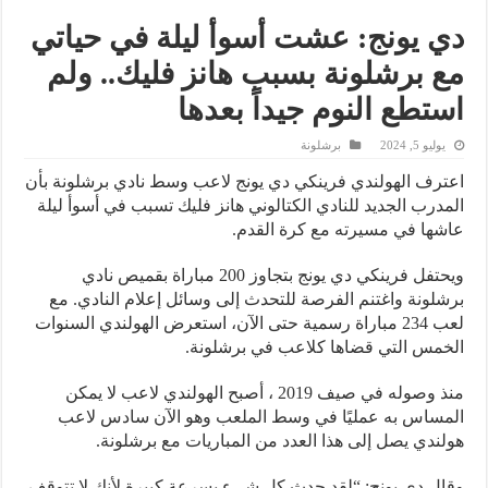
دي يونج: عشت أسوأ ليلة في حياتي
مع برشلونة بسبب هانز فليك.. ولم
استطع النوم جيداً بعدها
يوليو 5, 2024
برشلونة
اعترف الهولندي فرينكي دي يونج لاعب وسط نادي برشلونة بأن
المدرب الجديد للنادي الكتالوني هانز فليك تسبب في أسوأ ليلة
عاشها في مسيرته مع كرة القدم.
ويحتفل فرينكي دي يونج بتجاوز 200 مباراة بقميص نادي
برشلونة واغتنم الفرصة للتحدث إلى وسائل إعلام النادي. مع
لعب 234 مباراة رسمية حتى الآن، استعرض الهولندي السنوات
الخمس التي قضاها كلاعب في برشلونة.
منذ وصوله في صيف 2019 ، أصبح الهولندي لاعب لا يمكن
المساس به عمليًا في وسط الملعب وهو الآن سادس لاعب
هولندي يصل إلى هذا العدد من المباريات مع برشلونة.
وقال دي يونج: “لقد حدث كل شيء بسرعة كبيرة لأنك لا تتوقف