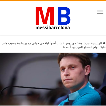
الرئيسية
/
برشلونة
/
دي يونج: عشت أسوأ ليلة في حياتي مع برشلونة بسبب هانز
فليك.. ولم استطع النوم جيداً بعدها