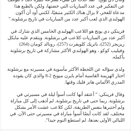
عن التفكير في عدد المباريات التي خضتها، ولكن بالطبع هذا
مدعاة للفخر
.
لا يزال هناك الكثير متبقيًا، لكنني أود أن أكون
الهولندي الذي لعب أكبر عدد من المباريات في تاريخ برشلونة.”
فرينكي دي يونج هو اللاعب الهولندي الخامس الذي شارك في
أكبر عدد من المباريات كلاعب في برشلونة. ويتقدم عليه مايكل
ريزيجر (252)، باتريك كلويفرت (257)، رونالد كومان (264)
وفيليب كوكو ، وهو الهولندي الأكثر مشاركة في تاريخ برشلونة
بأكمله.
ولدى سؤاله عن اللحظة الأكثر مأسوية في مسيرته مع برشلونة
اختار الهزيمة القاسية أمام بايرن ميونخ 2-8 والذي كان يقوده
المدري الألماني هانز فليك وقتها.
وقال فرينكي: ” أعتقد أنها كانت أسوأ ليلة في مسيرتي في
برشلونة. ربما حتى في تاريخ برشلونة. لم أذهب إلى كل مباراة
ولم أختبرها بنفس الطريقة، لكن كلاعب عشت الأمر بشكل
مختلف. لقد كانت أيضًا أسوأ مباراة في مسيرتي حتى الآن. في
الليالي الأولى بعدها، لم استطع النوم جيدا”.