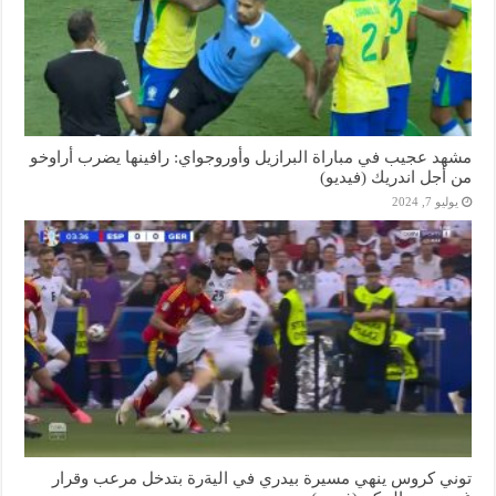
مشهد عجيب في مباراة البرازيل وأوروجواي: رافينها يضرب أراوخو
من أجل اندريك (فيديو)
يوليو 7, 2024
توني كروس ينهي مسيرة بيدري في اليةرة بتدخل مرعب وقرار