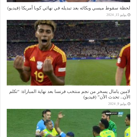
لحظة سقوط ميسي وبكائه بعد تبديله في نهائي كوبا أمريكا (فيديو)
يوليو 15, 2024
لامين يامال يسخر من نجم منتخب فرنسا بعد نهاية المباراة: “تكلم
الأن.. تحدث الأن” (فيديو)
يوليو 9, 2024