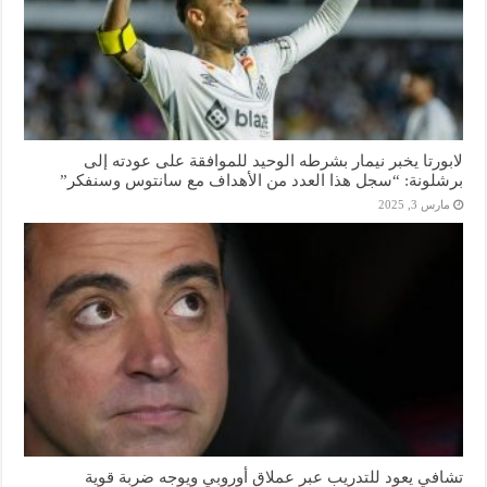
لابورتا يخبر نيمار بشرطه الوحيد للموافقة على عودته إلى
برشلونة: “سجل هذا العدد من الأهداف مع سانتوس وسنفكر”
مارس 3, 2025
تشافي يعود للتدريب عبر عملاق أوروبي ويوجه ضربة قوية