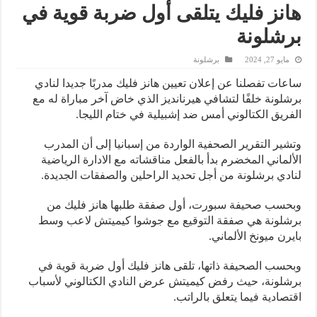
هانز فليك يتلقى أول ضربة قوية في
برشلونة
مايو 27, 2024
برشلونة
ساعات تفصلنا عن إعلان تعيين هانز فليك مدربًا جديدا لنادي
برشلونة خلفًا لتشافي هيرنانديز الذي خاض آخر مباراة له مع
الفريق الكتالوني أمس ضد إشبيلية في ختام الليجا.
وتشير التقرير الصحفية الواردة من إسبانيا إلى أن المدرب
الألماني المخضرم بدأ بالفعل مناقشاته مع الادارة الرياضية
لنادي برشلونة من أجل تحديد الراحلين والصفقات الجديدة.
وبحسب صحيفة سبورت، أول صفقة طلبها هانز فليك من
برشلونة هي صفقة التوقيع مع جوشوا كيميتش لاعب وسط
بايرن ميونخ الألماني.
وبحسب الصحيفة ذاتها، تلقى هانز فليك أول ضربة قوية في
برشلونة، حيث رفض كيميتش عرض النادي الكتالوني لأسباب
اقتصادية فيما يتعلق بالراتب.