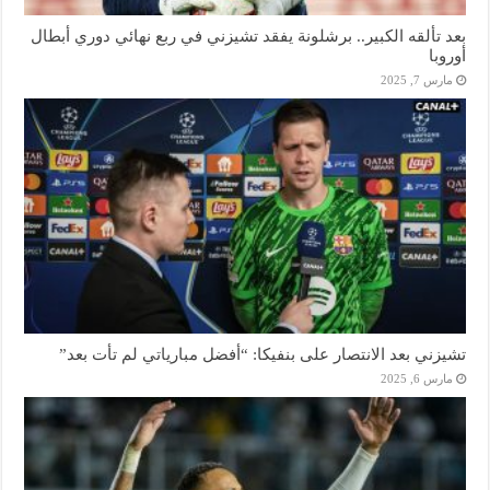
بعد تألقه الكبير.. برشلونة يفقد تشيزني في ربع نهائي دوري أبطال
أوروبا
مارس 7, 2025
تشيزني بعد الانتصار على بنفيكا: “أفضل مبارياتي لم تأت بعد”
مارس 6, 2025