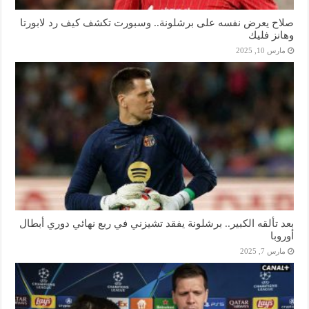
صلاح يعرض نفسه على برشلونة.. وسبورت تكشف كيف رد لابورتا
وهانز فليك
مارس 10, 2025
بعد تألقه الكبير.. برشلونة يفقد تشيزني في ربع نهائي دوري أبطال
أوروبا
مارس 7, 2025