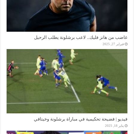
غاضب من هانز فليك.. لاعب برشلونة يطلب الرحيل
فبراير 27, 2025
فيديو | فضيحة تحكيمية في مباراة برشلونة وخيتافي
يناير 18, 2025