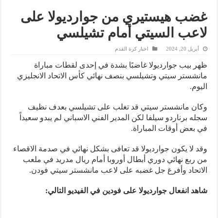
غضب هيستيري من جوارديولا على
لاعب السيتي أمام تشيلسي
أبريل 20, 2024
اخبار كرة القدم
ظهر بيب جوارديولا غاضبًا بشدة في إحدى لقطات مباراة
مانشستر سيتي وتشيلسي بنصف نهائي كأس الاتحاد الانجليزي
اليوم.
وكان مانشستر سيتي قد تغلب على تشيلسي بعدف نظيف
سجله برناردو سيلفا لكن المدير الفني الاسباني لم يبدو سعيداً
في بعض أوقات المباراة.
وقد لا يكون جوارديولا قد تعافى بشكل نهائي في صدمة الاقصاء
من ربع نهائي دوري أبطال أوروبا أمام ريال مدريد في ملعب
الاتحاد وأفرغ جل غضبه على لاعب مانشستر سيتي فودن.
شاهد انفعال جوارديولا على فودين في الفيديو التالي: