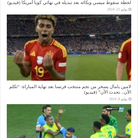
لحظة سقوط ميسي وبكائه بعد تبديله في نهائي كوبا أمريكا (فيديو)
يوليو 15, 2024
لامين يامال يسخر من نجم منتخب فرنسا بعد نهاية المباراة: “تكلم
الأن.. تحدث الأن” (فيديو)
يوليو 9, 2024