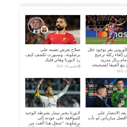
الأوروبي يقر بوجود خلل
صلاح يعرض نفسه على
 إلغاء ركلة ترجيح
برشلونة.. وسبورت تكشف كيف
أمام ريال مدريد
رد لابورتا وهانز فليك
مع الفيفا لتصحيحه
مارس 10, 2025
عد الانتصار على
لابورتا يخبر نيمار بشرطه الوحيد
“أفضل مبارياتي لم تأت
للموافقة على عودته إلى
برشلونة: “سجل هذا العدد من