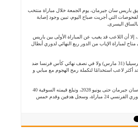
ريق باريس سان جيرمان، يوم الجمعة خلال مباراة منتخب
. وبعد الفحوصات التي أجريت صباح اليوم، تبين وجود إصابة
الساق اليسرى.
 إلا أن اللاعب قد يغيب عن المباراة الأولى بين باريس
اح لمباراة الإياب من الدور ربع النهائي لدوري أبطال
الأمر المؤكد هو أنه لن يكون متاحًا أمام مرسيليا (31 مارس) ولا في نصف نهائي كأس فرنسا ضد
د أحد أكثر لاعب استخدامًا لتكملة رمح الهجوم مع مبابي و
باركولا ، 21 عامًا، ويرتبط بعقد مع باريس سان جيرمان حتى يونيو 2028، وتبلغ قيمته السوقية 40
مليون يورو، وقد لعب هذا الموسم في الدوري الفرنسي 24 مباراة، وسجل هدفين وقدم خمس