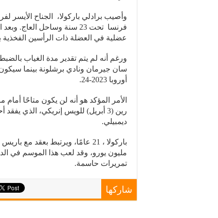
وأصيب برادلي باركولا، الجناح الأيسر لف
فرنسا تحت 23 سنة وساحل العاج
عضلية في العضلة ذات الرأسين الفخذية ب
ورغم أنه لم يتم تقدير مدة الغياب بالضبط،
سان جيرمان ونادي برشلونة بينما سيكون مت
أوروبا 2023-24.
رين (3 أبريل) للويس إنريكي، الذي يفق
ديمبيلي.
تمريرات حاسمة.
شاركها