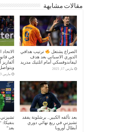
مقالات مشابهة
الصراع يشتعل
ترتيب هدافي
الاتحاد 
الدوري الاسباني بعد هدف
في قانون
ليفاندوفسكي أمام اتلتيك مدريد
ألفاريز 
ويتواصل 
مارس 17, 2025
مارس 13, 2025
بعد تألقه الكبير.. برشلونة يفقد
تشيزني ب
تشيزني في ربع نهائي دوري
بنفيكا: 
أبطال أوروبا
بعد”