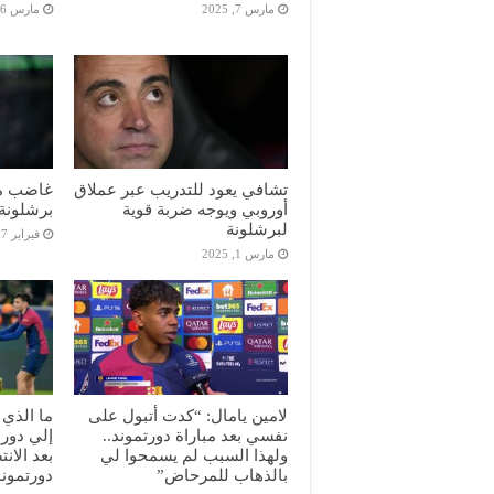
مارس 7, 2025
مارس 6, 2025
تشافي يعود للتدريب عبر عملاق
غاضب من
أوروبي ويوجه ضربة قوية
برشلونة
لبرشلونة
فبراير 27, 2025
مارس 1, 2025
لامين يامال: “كدت أتبول على
ما الذي 
نفسي بعد مباراة دورتموند..
ولهذا السبب لم يسمحوا لي
بعد الان
بالذهاب للمرحاض”
دورتموند