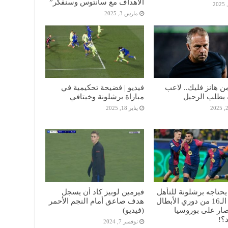
الأهداف مع سانتوس وسنفكر”
مارس 3, 2025
 هانز فليك.. لاعب
فيديو | فضيحة تحكيمية في
 يطلب الرحيل
مباراة برشلونة وخيتافي
يناير 18, 2025
يحتاجه برشلونة للتأهل
فيرمين لوبيز كاد أن يسجل
إلي دور الـ16 من دوري الأبطال
هدف صاعق أمام النجم الأحمر
تصار على بوروسيا
(فيديو)
؟!
نوفمبر 7, 2024