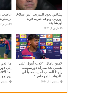
تشافي يعود للتدريب عبر عملاق
غاضب من
أوروبي ويوجه ضربة قوية
برشلونة
لبرشلونة
فبراير 27, 2025
مارس 1, 2025
لامين يامال: “كدت أتبول على
ما الذي 
نفسي بعد مباراة دورتموند..
ولهذا السبب لم يسمحوا لي
بعد الان
بالذهاب للمرحاض”
دورتموند
ديسمبر 11, 2024
ديسمبر 11, 2024