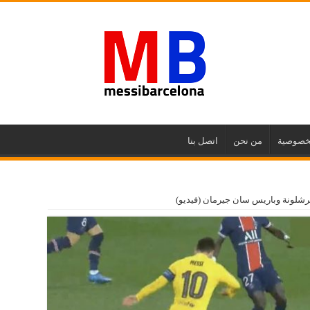
خصوصية
من نحن
اتصل بنا
برشلونة وباريس سان جيرمان (فيديو)