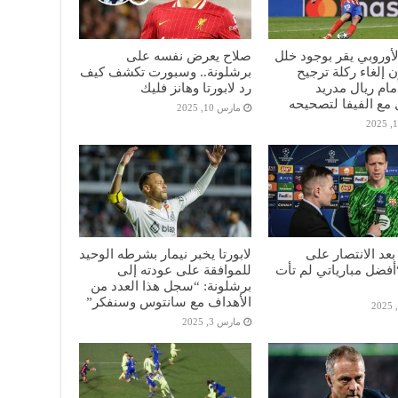
الأوروبي يقر بوجود خلل
صلاح يعرض نفسه على
 إلغاء ركلة ترجيح
برشلونة.. وسبورت تكشف كيف
أمام ريال مدريد
رد لابورتا وهانز فليك
مع الفيفا لتصحيحه
مارس 10, 2025
عد الانتصار على
لابورتا يخبر نيمار بشرطه الوحيد
“أفضل مبارياتي لم تأت
للموافقة على عودته إلى
برشلونة: “سجل هذا العدد من
الأهداف مع سانتوس وسنفكر”
مارس 3, 2025