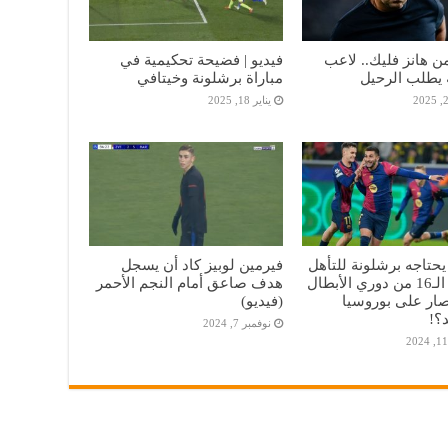
 هانز فليك.. لاعب
فيديو | فضيحة تحكيمية في
 يطلب الرحيل
مباراة برشلونة وخيتافي
يناير 18, 2025
يحتاجه برشلونة للتأهل
فيرمين لوبيز كاد أن يسجل
إلي دور الـ16 من دوري الأبطال
هدف صاعق أمام النجم الأحمر
تصار على بوروسيا
(فيديو)
؟!
نوفمبر 7, 2024