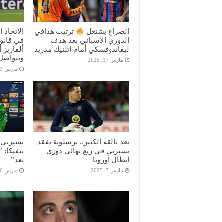
الصراع يشتعل
ترتيب هدافي
الاتحاد 
الدوري الاسباني بعد هدف
في قانون
ليفاندوفسكي أمام اتلتيك مدريد
ألفاريز 
ويتواصل 
مارس 17, 2025
مارس 13, 2025
بعد تألقه الكبير.. برشلونة يفقد
تشيزني ب
تشيزني في ربع نهائي دوري
بنفيكا: 
أبطال أوروبا
بعد”
مارس 7, 2025
مارس 6, 2025