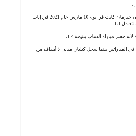
لكن آخر مواجهة بين برشلونة وباريس سان جيرمان كانت في يوم 10 مارس عام 2021 في إياب
أنه خسر مباراة الذهاب بنتيجة 4-1.
لقد سجل ميسي هدفي برشلونة الوحيدين في المباراتين بينما سجل كيليان مبابي ٥ أهداف من