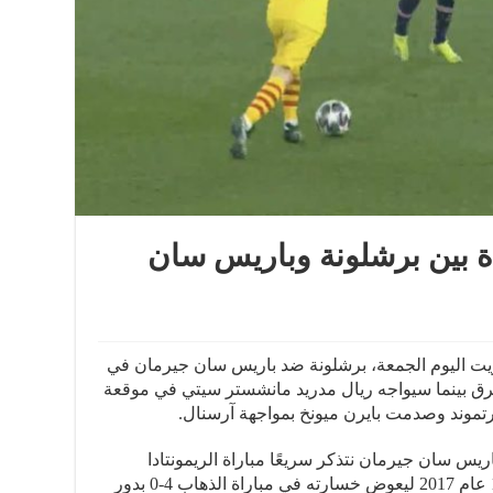
اة بين برشلونة وباريس سان
ريت اليوم الجمعة، برشلونة ضد باريس سان جيرمان في
بر والأعرق بينما سيواجه ريال مدريد مانشستر سيتي في موقعة
ورتموند وصدمت بايرن ميونخ بمواجهة آرسنال.
يس سان جيرمان نتذكر سريعًا مباراة الريمونتادا
التاريخية التي فاز فيها برشلونة بنتيجة 6-1 عام 2017 ليعوض خسارته في مباراة الذهاب 4-0 بدور