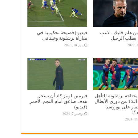
 هانز فليك.. لاعب
فيديو | فضيحة تحكيمية في
 يطلب الرحيل
مباراة برشلونة وخيتافي
يناير 18, 2025
يحتاجه برشلونة للتأهل
فيرمين لوبيز كاد أن يسجل
إلي دور الـ16 من دوري الأبطال
هدف صاعق أمام النجم الأحمر
تصار على بوروسيا
(فيديو)
؟!
نوفمبر 7, 2024