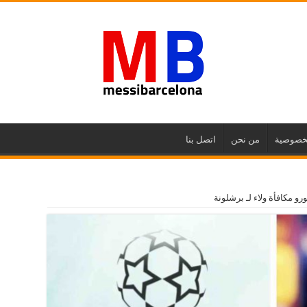
خصوصية
من نحن
اتصل بنا
رو مكافأة ولاء لـ برشلونة