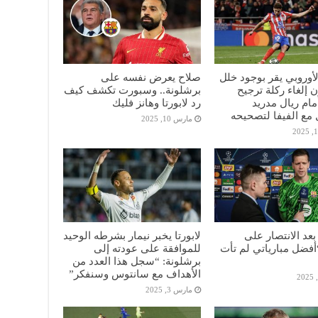
الأوروبي يقر بوجود خلل
صلاح يعرض نفسه على
 إلغاء ركلة ترجيح
برشلونة.. وسبورت تكشف كيف
أمام ريال مدريد
رد لابورتا وهانز فليك
مع الفيفا لتصحيحه
مارس 10, 2025
عد الانتصار على
لابورتا يخبر نيمار بشرطه الوحيد
“أفضل مبارياتي لم تأت
للموافقة على عودته إلى
برشلونة: “سجل هذا العدد من
الأهداف مع سانتوس وسنفكر”
مارس 3, 2025