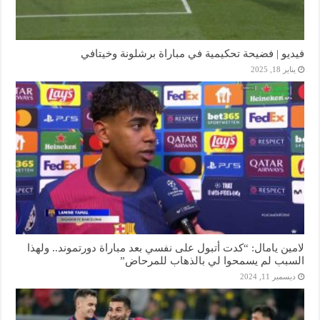
فيديو | فضيحة تحكيمية في مباراة برشلونة وخيتافي
يناير 18, 2025
لامين يامال: “كدت أتبول على نفسي بعد مباراة دورتموند.. ولهذا
السبب لم يسمحوا لي بالذهاب للمرحاض”
ديسمبر 11, 2024