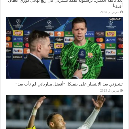
بعد تألقه الكبير.. برشلونة يفقد تشيزني في ربع نهائي دوري أبطال
أوروبا
مارس 7, 2025
تشيزني بعد الانتصار على بنفيكا: “أفضل مبارياتي لم تأت بعد”
مارس 6, 2025