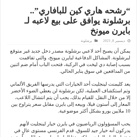
“رشحه هاري كين للبافاري”..
برشلونة يوافق على بيع لاعبه لـ
بايرن ميونخ
ديسمبر 8, 2023
برشلونة
يمكن أن يصبح أحد لاعبي برشلونة مصدر دخل جديد غير متوقع
لبرشلونة. المشاكل الدفاعية لبايرن ميونخ، والتي تفاقمت
بسبب إصابة دي ليخت في الركبة، فتحت الباب أمام ضم اثنين
من المدافعين في سوق يناير الحالي.
يعد كليمنت لينجليت أحد الخيارات التي يدرسها الفريق الألماني
وتم استكشاف العملية، لكن برشلونة لن يعطي الضوء الأخضر
إلا من خلال النقل. للقيام بذلك، يجب أن يتم انتشال اللاعب،
المعار إلى أستون فيلا، وبيعه إلى بايرن مقابل سعر يتراوح بين
10 ملايين يورو بشكل أكثر موضوعية.
يحب المسؤولون الرياضيون في بايرن خيار لينجليت لأنهم
يدركون أنه خيار جيد للسوق. قدم الفرنسي مستوى عالٍ في