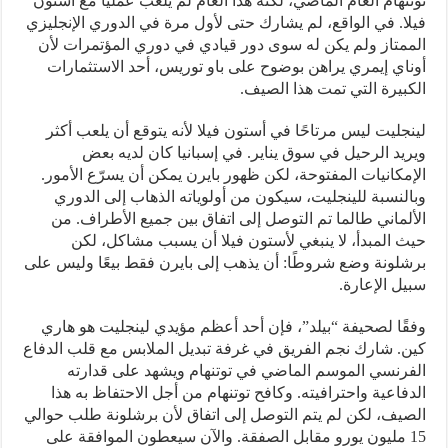
توتنهام العام الماضي، لكنه هذا العام لم يلعب عمليًا مع أستون
فيلا. في الواقع، لم يشارك حتى لأول مرة في الدوري الإنجليزي
الممتاز ولم يكن له سوى دور قيادي في دوري المؤتمرات لأن
أوناي إيمري يراهن بوضوح على باو توريس، أحد الاستثمارات
الكبيرة التي تمت هذا الصيف.
لينجليت ليس مرتاحًا في أستون فيلا لأنه يتوقع أن يلعب أكثر
ويريد الرحيل في سوق يناير. في إسبانيا كان لديه بعض
الإمكانيات المفتوحة، لكن ظهور بايرن يمكن أن يسرّع الأمور.
وبالنسبة للينجليت، سيكون من أولوياته الذهاب إلى الدوري
الألماني طالما تم التوصل إلى اتفاق بين جميع الأطراف. من
حيث المبدأ، لا ينبغي لأستون فيلا أن يسبب مشاكل، لكن
برشلونة وضع شروطًا: أن يذهب إلى بايرن فقط بيعًا وليس على
سبيل الإعارة.
وفقًا لصحيفة “بيلد”، فإن أحد أعظم مؤيدي لينجليت هو هاري
كين. شارك نجم الفريق في غرفة تبديل الملابس مع قلب الدفاع
الفرنسي الموسم الماضي في توتنهام ويشهد على قدارته
الدفاعية واحترافيته. وكافح توتنهام من أجل الاحتفاظ به هذا
الصيف، لكن لم يتم التوصل إلى اتفاق لأن برشلونة طلب حوالي
15 مليون يورو مقابل الصفقة. والآن سيعطون الموافقة على