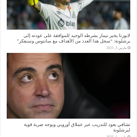
لابورتا يخبر نيمار بشرطه الوحيد للموافقة على عودته إلى
برشلونة: “سجل هذا العدد من الأهداف مع سانتوس وسنفكر”
مارس 3, 2025
تشافي يعود للتدريب عبر عملاق أوروبي ويوجه ضربة قوية
لبرشلونة
مارس 1, 2025