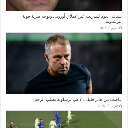
تشافي يعود للتدريب عبر عملاق أوروبي ويوجه ضربة قوية
لبرشلونة
مارس 1, 2025
غاضب من هانز فليك.. لاعب برشلونة يطلب الرحيل
فبراير 27, 2025