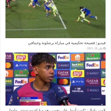
فيديو | فضيحة تحكيمية في مباراة برشلونة وخيتافي
يناير 18, 2025
لامين يامال: “كدت أتبول على نفسي بعد مباراة دورتموند.. ولهذا