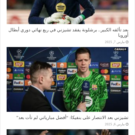
بعد تألقه الكبير.. برشلونة يفقد تشيزني في ربع نهائي دوري أبطال
أوروبا
مارس 7, 2025
تشيزني بعد الانتصار على بنفيكا: “أفضل مبارياتي لم تأت بعد”
مارس 6, 2025