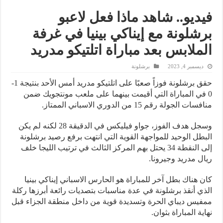
فيديو.. شاهد ماذا فعل لاعبو
برشلونة مع إيناكي بينيا في غرفة
الملابس بعد مباراة اتلتيكو مدريد
ديسمبر 4, 2023
برشلونة
حقق برشلونة فوزاً صعبًا على اتلتيكو مدريد أمس الأحد بنتيجة 1-
0 في المباراة التي أقيمت بينهما على ملعب مونتجويك ضمن
منافسات الجولة رقم 15 من الدوري الاسباني الممتاز.
وسجل هدف الفوز، جواو فيليكس في الدقيقة 28 لكنه لم يكن
البطل الوحيد للمواجهة القوية التي انتهت برفع رصيد برشلونة
إلى النقطة 34 يحتل بهم المركز الثالث في ترتيب الليجا خلف
ريال مدريد وجيرونا.
كان هناك بطل آخر للمباراة هو الحارس الاسباني إيناكي بينيا
الذي أنقذ برشلونة في عدة مناسبات بتصديات رائعة أبرزها ركلة
ممفيس ديباي الحرة وتسديدة قوية من داخل منطقة الجزاء قبل
نهاية المباراة بثوان.