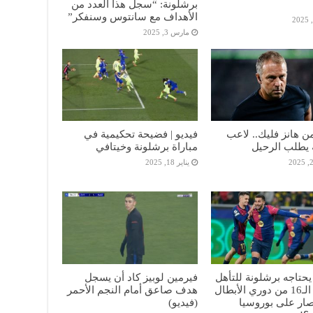
برشلونة: “سجل هذا العدد من
الأهداف مع سانتوس وسنفكر”
مارس 3, 2025
 هانز فليك.. لاعب
فيديو | فضيحة تحكيمية في
 يطلب الرحيل
مباراة برشلونة وخيتافي
يناير 18, 2025
يحتاجه برشلونة للتأهل
فيرمين لوبيز كاد أن يسجل
إلي دور الـ16 من دوري الأبطال
هدف صاعق أمام النجم الأحمر
تصار على بوروسيا
(فيديو)