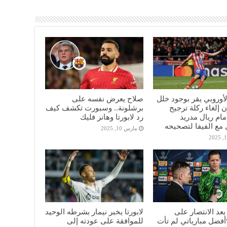
الأوروبي يقر بوجود خلل
صلاح يعرض نفسه على
 إلغاء ركلة ترجيح
برشلونة.. وسبورت تكشف كيف
أمام ريال مدريد
رد لابورتا وهانز فليك
مع الفيفا لتصحيحه
مارس 10, 2025
عد الانتصار على
لابورتا يخبر نيمار بشرطه الوحيد
“أفضل مبارياتي لم تأت
للموافقة على عودته إلى