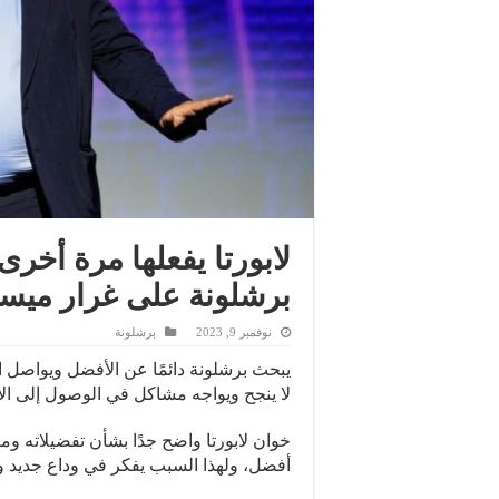
لابورتا يفعلها مرة أخر
برشلونة على غرار ميس
نوفمبر 9, 2023
برشلونة
يبحث برشلونة دائمًا عن الأفضل ويواصل ال
لا ينجح ويواجه مشاكل في الوصول إلى ال
خوان لابورتا واضح جدًا بشأن تفضيلاته و
أفضل، ولهذا السبب يفكر في وداع جديد و