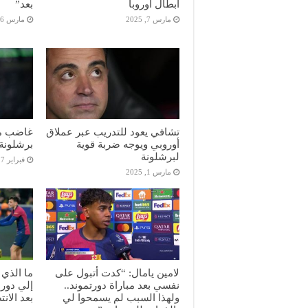
أبطال أوروبا
بعد”
مارس 7, 2025
مارس 6, 2025
تشافي يعود للتدريب عبر عملاق
غاضب من
أوروبي ويوجه ضربة قوية
برشلونة
لبرشلونة
فبراير 27, 2025
مارس 1, 2025
لامين يامال: “كدت أتبول على
ما الذي 
نفسي بعد مباراة دورتموند..
ولهذا السبب لم يسمحوا لي
بعد الان