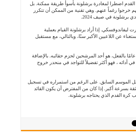
قدم اضطرا لمغادرة برشلونة بأسوأ طريقة ممكنة. بل
م خرجوا رغماً عنهم. وهي تقنية من الممكن أن تتكرر
ي برشلونة في صيف 2024.
ت ليفاندوفسكي. إذا أراد برشلونة القيام بعملية
غناء عن اللاعبين الأكبر سنًا، وبالتالي، مع مستقبل
لمهاجم البولندي، الذي يبلغ من العمر 35 عامًا بالفعل، هو أحد المرشحين لحزم حقائبه. بالإضافة
ا في أدائه ، فهو أكثر تفضيلاً للتواجد في منحدر خروج
ل الموسم السابق. على الرغم من استمراره في تسجيل
الثقة بسرعة أكبر. إذا كان من المفترض أن يكون القائد
عب كرة القدم الذي يحتاجه برشلونة.