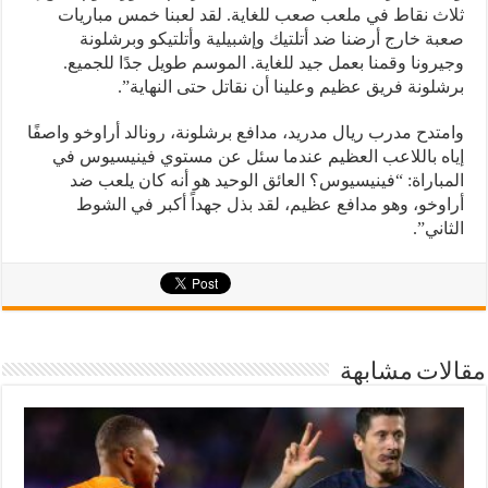
ثلاث نقاط في ملعب صعب للغاية. لقد لعبنا خمس مباريات
صعبة خارج أرضنا ضد أتلتيك وإشبيلية وأتلتيكو وبرشلونة
وجيرونا وقمنا بعمل جيد للغاية. الموسم طويل جدًا للجميع.
برشلونة فريق عظيم وعلينا أن نقاتل حتى النهاية”.
وامتدح مدرب ريال مدريد، مدافع برشلونة، رونالد أراوخو واصفًا
إياه باللاعب العظيم عندما سئل عن مستوي فينيسيوس في
المباراة: “فينيسيوس؟ العائق الوحيد هو أنه كان يلعب ضد
أراوخو، وهو مدافع عظيم، لقد بذل جهداً أكبر في الشوط
الثاني”.
مقالات مشابهة