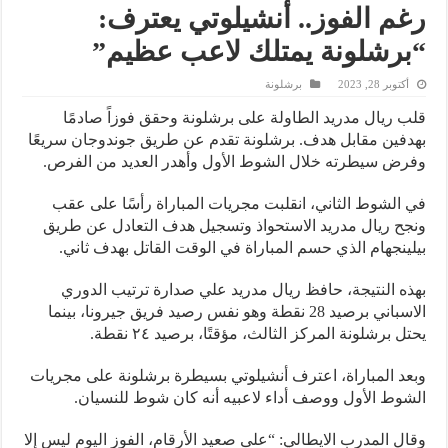
رغم الفوز.. أنشيلوتي يعترف:
“برشلونة يمتلك لاعب عظيم”
أكتوبر 28, 2023
برشلونة
قلب ريال مدريد الطاولة على برشلونة وحقق فوزاً صادمًا
بهدفين مقابل هدف. برشلونة تقدم عن طريق جوندوجان سريعًا
وفرض سيطرته خلال الشوط الأول وأهدر العديد من الفرص.
في الشوط الثاني، انقلبت مجريات المباراة رأسًا على عقب
ونجح ريال مدريد الاستحواذ وتسجيل هدف التعادل عن طريق
بيلينجهام الذي حسم المباراة في الوقت القاتل بهدف ثاني.
بهذه النتيجة، حافظ ريال مدريد علي صدارة ترتيب الدوري
الاسباني برصيد 28 نقطة وهو نفس رصيد فريق جيرونا، بينما
يحتل برشلونة المركز الثالث، مؤقتًا، برصيد ٢٤ نقطة.
وبعد المباراة، اعترف أنشيلوتي بسيطرة برشلونة على مجريات
الشوط الأول ووصف أداء لاعبيه أنه كان شوط للنسيان.
وقال المدرب الايطالي: “على صعيد الأرقام، الفوز اليوم ليس إلا