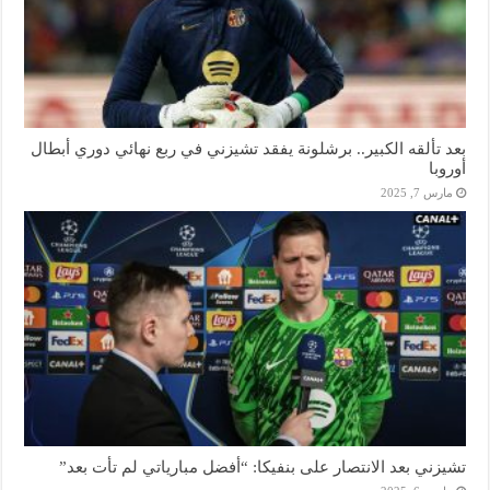
بعد تألقه الكبير.. برشلونة يفقد تشيزني في ربع نهائي دوري أبطال
أوروبا
مارس 7, 2025
تشيزني بعد الانتصار على بنفيكا: “أفضل مبارياتي لم تأت بعد”