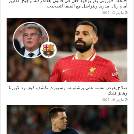
الاتحاد الأوروبي يقر بوجود خلل في قانون إلغاء ركلة ترجيح ألفاريز
أمام ريال مدريد ويتواصل مع الفيفا لتصحيحه
مارس 13, 2025
صلاح يعرض نفسه على برشلونة.. وسبورت تكشف كيف رد لابورتا
وهانز فليك
مارس 10, 2025