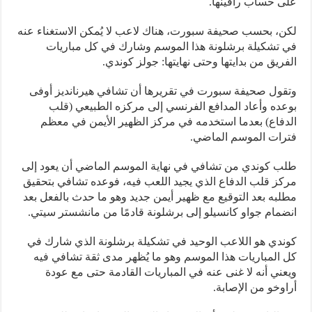
على حساب رافينها.
لكن، بحسب صحيفة سبورت، هناك لاعب لا يُمكن الاستغناء عنه
في تشكيلة برشلونة هذا الموسم وشارك في كل مباريات
الفريق من بدايتها وحتى نهايتها: جولز كوندي.
وتقول صحيفة سبورت في تقريرها أن تشافي هيرنانديز أوفى
بوعده وأعاد المدافع الفرنسي إلى مركزه الطبيعي (قلب
الدفاع) بعدما استخدمه في مركز الظهير الأيمن في معظم
فترات الموسم الماضي.
طلب كوندي من تشافي في نهاية الموسم الماضي أن يعود إلى
مركز قلب الدفاع الذي يجيد اللعب فيه، فوعده تشافي بتحقيق
مطلبه بعد التوقيع مع ظهير أيمن جديد وهو ما حدث بالفعل بعد
انضمام جواو كانسيلو إلى برشلونة قادمًا من مانشستر سيتي.
كوندي هو اللاعب الوحيد في تشكيلة برشلونة الذي شارك في
كل المباريات هذا الموسم وهو ما يُظهر مدى ثقة تشافي فيه
ويعني أنه لا غنى عنه في المباريات القادمة حتى مع عودة
أراوخو من الإصابة.