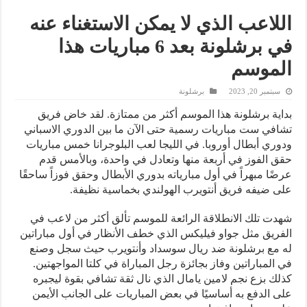
اللاعب الذي لا يمكن الاستغناء عنه
في برشلونة بعد 6 مباريات هذا
الموسم
سبتمبر 20, 2023
برشلونة
بداية برشلونة هذا الموسم أكثر من ممتازة. لقد خاض فريق
تشافي ست مباريات رسمية حتى الآن ما بين الدوري الاسباني
ودوري أبطال أوروبا. في الليجا لعب البلوجرانا خمس مباريات
حقق الفوز في أربعة منها وتعادل في واحدة، وبالأمس قدم
عرضًا مبهراً في أول مبارياته بدوري الأبطال وحقق فوزاً ساحقًا
على ضيفه فريق أنتويرب الهولندي بخماسية نظيفة.
شهدت تلك الانطلاقة الرائعة للموسم تألق أكثر من لاعب في
الفريق مثل جواو فيليكس الذي خطف الأنظار في أول مباراتين
له مع برشلونة ضد ريال سوسداد وأنتويرب حيث سجل وصنع
في المباراتين وفاز بجائزة رجل المباراة في كلتا المواجهتين.
كذلك بزع نجم لامين يامال الذي نال ثقة تشافي بقوة ليجبره
على الدفع به أساسيًا في بعض المباريات على الجانب الأيمن