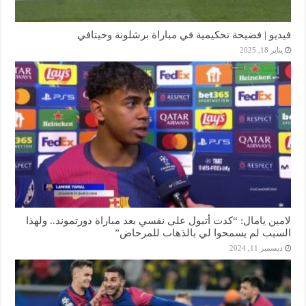
فيديو | فضيحة تحكيمية في مباراة برشلونة وخيتافي
يناير 18, 2025
لامين يامال: “كدت أتبول على نفسي بعد مباراة دورتموند.. ولهذا
السبب لم يسمحوا لي بالذهاب للمرحاض”
ديسمبر 11, 2024