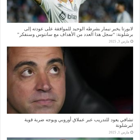
لابورتا يخبر نيمار بشرطه الوحيد للموافقة على عودته إلى
برشلونة: “سجل هذا العدد من الأهداف مع سانتوس وسنفكر”
مارس 3, 2025
تشافي يعود للتدريب عبر عملاق أوروبي ويوجه ضربة قوية
لبرشلونة
مارس 1, 2025