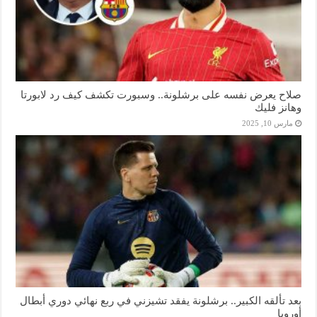
صلاح يعرض نفسه على برشلونة.. وسبورت تكشف كيف رد لابورتا
وهانز فليك
مارس 10, 2025
بعد تألقه الكبير.. برشلونة يفقد تشيزني في ربع نهائي دوري أبطال
أوروبا