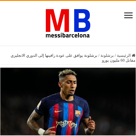
الرئيسية
/
برشلونة
/
برشلونة يوافق على عودة رافينها إلى الدوري الانجليزي
مقابل 60 مليون يورو