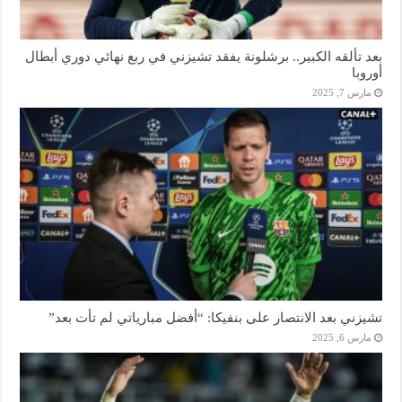
بعد تألقه الكبير.. برشلونة يفقد تشيزني في ربع نهائي دوري أبطال
أوروبا
مارس 7, 2025
تشيزني بعد الانتصار على بنفيكا: “أفضل مبارياتي لم تأت بعد”
مارس 6, 2025