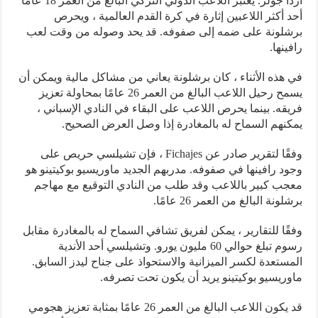
أردا جولر. يعتبر اللاعب الدولي التركي البالغ من العمر 18 عامًا
أحد أكثر اللاعبين إثارة في كرة القدم العالمية ، ويحرص
برشلونة على ضمه إلى صفوفه. قد يحد وصوله من وقت لعب
رافينها.
في هذه الأثناء ، كان برشلونة يعاني من مشاكل مالية ويمكن أن
يسمح رحيل اللاعب البالغ من العمر 26 عامًا بمحاولة تعزيز
فريقه. بينما يحرص اللاعب على البقاء في النادي الإسباني ،
يمكنهم السماح له بالمغادرة إذا وصل العرض الصحيح.
وفقًا لتقرير صادر عن Fichajes ، فإن تشيلسي حريص على
وجود رافينها في صفوفه. مدربهم الجديد ماوريسيو بوكيتينو هو
معجب كبير باللاعب وقد طلب من النادي التوقيع مع مهاجم
برشلونة البالغ من العمر 26 عامًا.
وفقًا للتقارير ، يمكن لفريق تشافي السماح له بالمغادرة مقابل
رسوم تبلغ حوالي 60 مليون يورو. وتشيلسي أحد الأندية
المستعدة لكسر الميزانية والاستحواذ على جناح ليدز السابق.
ماوريسيو بوكيتينو يريد أن يكون تحت تصرفه.
قد يكون اللاعب البالغ من العمر 26 عامًا بمثابة تعزيز هجومي