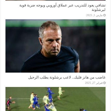
تشافي يعود للتدريب عبر عملاق أوروبي ويوجه ضربة قوية
لبرشلونة
مارس 1, 2025
غاضب من هانز فليك.. لاعب برشلونة يطلب الرحيل
فبراير 27, 2025