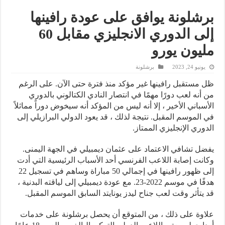
برشلونة يوافق على عودة رافينها
إلى الدوري الانجليزي مقابل 60
مليون يورو
يونيو 24, 2023
برشلونة
ظل مستقبل رافينها غير مؤكد منذ فترة حتى الآن. على الرغم
من أنه لعب دورًا مهمًا في انتصار النادي الكتالوني بالدوري
الأسباني الأخير ، إلا أنه ليس من المؤكد أنه سيخوض دوراً مماثلاً
في الموسم المقبل. نتيجة لذلك ، قد يعود الدولي البرازيلي إلى
الدوري الإنجليزي الممتاز.
يفضل تشافي الاعتماد على عثمان ديمبيلي في الجهة اليمنى.
وكانت إصابة اللاعب الفرنسي أحد الأسباب الرئيسية التي أدت
إلى ظهور رافينها في إجمالي 50 مباراة وساهم في تسجيل 22
هدفًا في موسم 2022-23. مع عودة ديمبيلي إلى لياقته البدنية ،
قد يتأثر وقت لعب جناح ليدز يونايتد السابق الموسم المقبل.
علاوة على ذلك ، من المتوقع أن يحصل برشلونة على خدمات