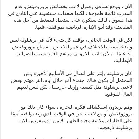
الآن ، يتوقع تشافي وصول لاعب بخصائص بروزوفيتش. قدم
المدرب قائمة طموحة ، لكنها صفقات مستحيلة على النادي في
هذا السوق ، لذلك سيكون على استعداد للضغط من أجل هذه
المقايضة وقد أبلغ الإدارة الرياضية بموافقته عليها.
لكن في الوقت الحالي ، توقف كل شيء لأنه في برشلونة ليس
واضحًا بسبب الاختلاف في عمر اللاعبين – سيبلغ بروزوفيتش
31 عامًا – ولأن راتب الكرواتي مرتفع للغاية بسبب الضرائب
الإيطالية.
كان برشلونة وإنتر على اتصال في الأسابيع الأخيرة ومن
المحتمل أن يكون هناك اجتماع آخر خلال أيام. إنتر مهتم ببعض
لاعبي برشلونة مثل كيسيه وإريك جارسيا ، لكن ليس لديهم
المال للتوقيع.
وهم يريدون استكشاف فكرة التجارة ، سواء كان ذلك مع
بروزوفيتش أو مع لاعب آخر. في الوقت الذي وضعوا فيه أيضًا
على الطاولة إمكانية وجود الظهير الأيمن ، دومفريس لكن
برشلونة لا يعجبه.