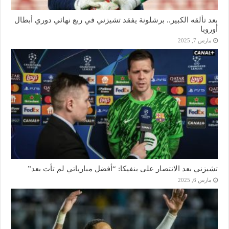
بعد تألقه الكبير.. برشلونة يفقد تشيزني في ربع نهائي دوري أبطال
أوروبا
مارس 7, 2025
تشيزني بعد الانتصار على بنفيكا: “أفضل مبارياتي لم تأت بعد”
مارس 6, 2025