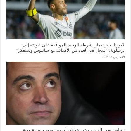
لابورتا يخبر نيمار بشرطه الوحيد للموافقة على عودته إلى
برشلونة: “سجل هذا العدد من الأهداف مع سانتوس وسنفكر”
مارس 3, 2025
تشافي يعود للتدريب عبر عملاق أوروبي ويوجه ضربة قوية