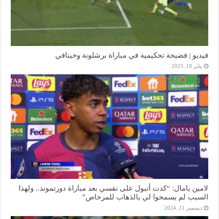
فيديو | فضيحة تحكيمية في مباراة برشلونة وخيتافي
يناير 18, 2025
لامين يامال: “كدت أتبول على نفسي بعد مباراة دورتموند.. ولهذا
السبب لم يسمحوا لي بالذهاب للمرحاض”
ديسمبر 11, 2024