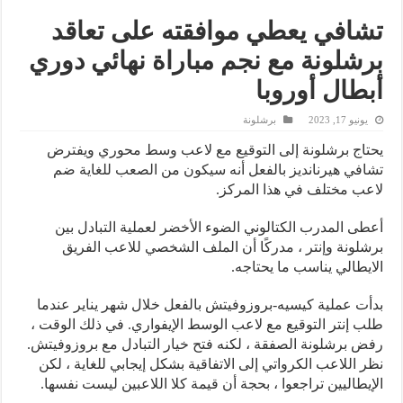
تشافي يعطي موافقته على تعاقد
برشلونة مع نجم مباراة نهائي دوري
أبطال أوروبا
يونيو 17, 2023
برشلونة
يحتاج برشلونة إلى التوقيع مع لاعب وسط محوري ويفترض
تشافي هيرنانديز بالفعل أنه سيكون من الصعب للغاية ضم
لاعب مختلف في هذا المركز.
أعطى المدرب الكتالوني الضوء الأخضر لعملية التبادل بين
برشلونة وإنتر ، مدركًا أن الملف الشخصي للاعب الفريق
الايطالي يناسب ما يحتاجه.
بدأت عملية كيسيه-بروزوفيتش بالفعل خلال شهر يناير عندما
طلب إنتر التوقيع مع لاعب الوسط الإيفواري. في ذلك الوقت ،
رفض برشلونة الصفقة ، لكنه فتح خيار التبادل مع بروزوفيتش.
نظر اللاعب الكرواتي إلى الاتفاقية بشكل إيجابي للغاية ، لكن
الإيطاليين تراجعوا ، بحجة أن قيمة كلا اللاعبين ليست نفسها.