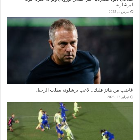
لبرشلونة
مارس 1, 2025
غاضب من هانز فليك.. لاعب برشلونة يطلب الرحيل
فبراير 27, 2025