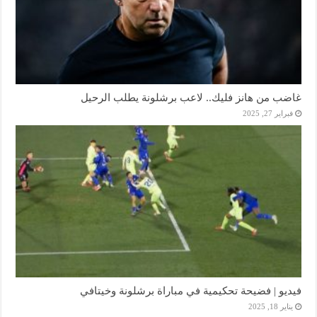
غاضب من هانز فليك.. لاعب برشلونة يطلب الرحيل
فبراير 27, 2025
فيديو | فضيحة تحكيمية في مباراة برشلونة وخيتافي
يناير 18, 2025