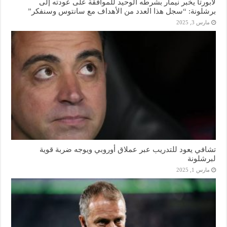
لابورتا يخبر نيمار بشرطه الوحيد للموافقة على عودته إلى
برشلونة: “سجل هذا العدد من الأهداف مع سانتوس وسنفكر”
مارس 3, 2025
تشافي يعود للتدريب عبر عملاق أوروبي ويوجه ضربة قوية
لبرشلونة
مارس 1, 2025