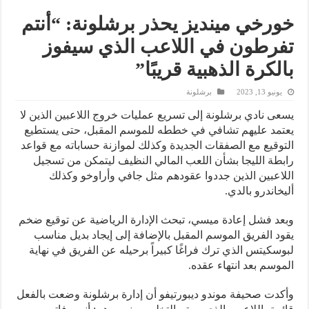
خورخي مينديز يحذر برشلونة: “أنتم
تفرطون في اللاعب الذي سيفوز
بالكرة الذهبية قريبًا”
يونيو 13, 2023
برشلونة
يسعى نادي برشلونة إلى تسريع عمليات خروج اللاعبين الذين لا
يعتمد عليهم تشافي في خططه للموسم المقبل، حتى يستطيع
التوقيع مع الصفقات الجديدة وكذلك لموازنة حساباته مع قواعد
رابطة الليجا بشأن اللعب المالي النظيف ليتمكن من تسجيل
اللاعبين الذين جددوا عقودهم مثل جافي وأراوخو وكذلك
أليخاندرو بالدي.
وبعد فشل إعادة ميسي، تبحث الإدارة الرياضية عن توقيع ضخم
يقود الفريق الموسم المقبل بالإضافة إلى إيجاد بديل مناسب
لبوسكيتس الذي ترك فراغًا كبيراً برحيله عن الفريق في نهاية
الموسم بعد انتهاء عقده.
وأكدت صحيفة موندو ديبورتيفو أن إدارة برشلونة وضعت بالفعل