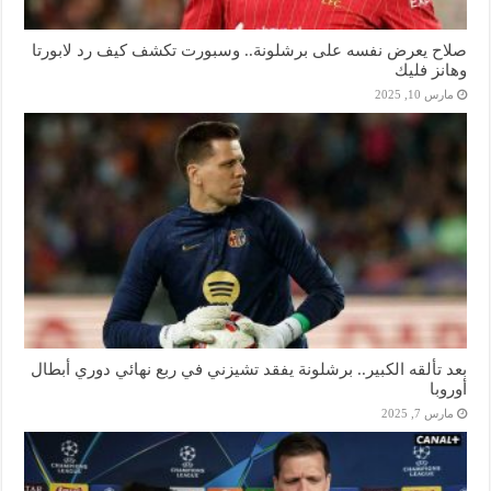
صلاح يعرض نفسه على برشلونة.. وسبورت تكشف كيف رد لابورتا
وهانز فليك
مارس 10, 2025
بعد تألقه الكبير.. برشلونة يفقد تشيزني في ربع نهائي دوري أبطال
أوروبا
مارس 7, 2025