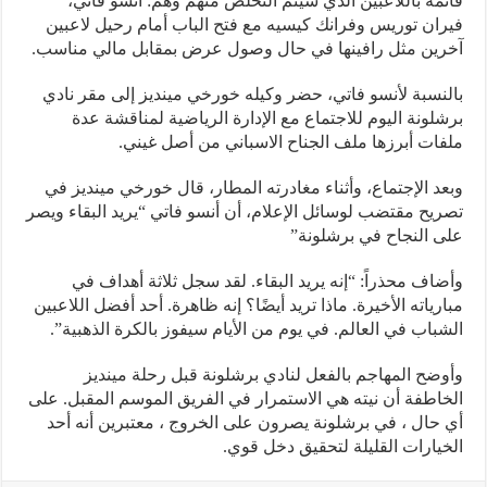
قائمة باللاعبين الذي سيتم التخلص منهم وهم: أنسو فاتي،
فيران توريس وفرانك كيسيه مع فتح الباب أمام رحيل لاعبين
آخرين مثل رافينها في حال وصول عرض بمقابل مالي مناسب.
بالنسبة لأنسو فاتي، حضر وكيله خورخي مينديز إلى مقر نادي
برشلونة اليوم للاجتماع مع الإدارة الرياضية لمناقشة عدة
ملفات أبرزها ملف الجناح الاسباني من أصل غيني.
وبعد الإجتماع، وأثناء مغادرته المطار، قال خورخي مينديز في
تصريح مقتضب لوسائل الإعلام، أن أنسو فاتي “يريد البقاء ويصر
على النجاح في برشلونة”
وأضاف محذراً: “إنه يريد البقاء. لقد سجل ثلاثة أهداف في
مبارياته الأخيرة. ماذا تريد أيضًا؟ إنه ظاهرة. أحد أفضل اللاعبين
الشباب في العالم. في يوم من الأيام سيفوز بالكرة الذهبية”.
وأوضح المهاجم بالفعل لنادي برشلونة قبل رحلة مينديز
الخاطفة أن نيته هي الاستمرار في الفريق الموسم المقبل. على
أي حال ، في برشلونة يصرون على الخروج ، معتبرين أنه أحد
الخيارات القليلة لتحقيق دخل قوي.