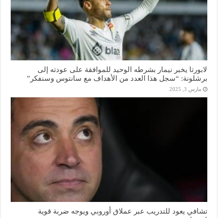
لابورتا يخبر نيمار بشرطه الوحيد للموافقة على عودته إلى
برشلونة: “سجل هذا العدد من الأهداف مع سانتوس وسنفكر”
مارس 3, 2025
تشافي يعود للتدريب عبر عملاق أوروبي ويوجه ضربة قوية