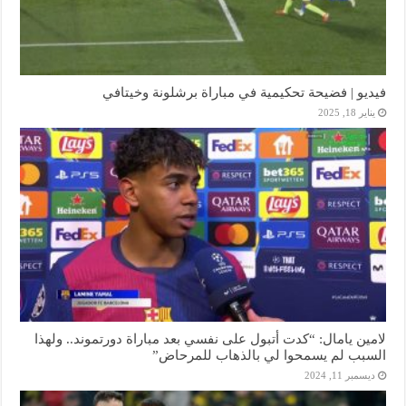
فيديو | فضيحة تحكيمية في مباراة برشلونة وخيتافي
يناير 18, 2025
لامين يامال: “كدت أتبول على نفسي بعد مباراة دورتموند.. ولهذا
السبب لم يسمحوا لي بالذهاب للمرحاض”
ديسمبر 11, 2024