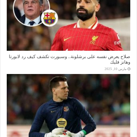
صلاح يعرض نفسه على برشلونة.. وسبورت تكشف كيف رد لابورتا
وهانز فليك
مارس 10, 2025