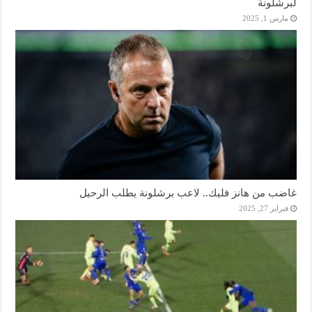
لبرشلونة
مارس 1, 2025
غاضب من هانز فليك.. لاعب برشلونة يطلب الرحيل
فبراير 27, 2025