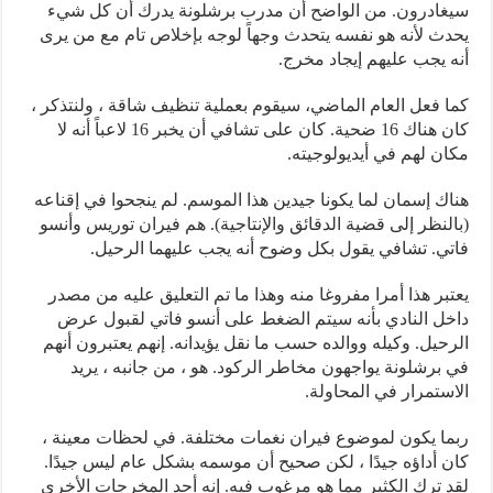
سيغادرون. من الواضح أن مدرب برشلونة يدرك أن كل شيء
يحدث لأنه هو نفسه يتحدث وجهاً لوجه بإخلاص تام مع من يرى
أنه يجب عليهم إيجاد مخرج.
كما فعل العام الماضي، سيقوم بعملية تنظيف شاقة ، ولنتذكر ،
كان هناك 16 ضحية. كان على تشافي أن يخبر 16 لاعباً أنه لا
مكان لهم في أيديولوجيته.
هناك إسمان لما يكونا جيدين هذا الموسم. لم ينجحوا في إقناعه
(بالنظر إلى قضية الدقائق والإنتاجية). هم فيران توريس وأنسو
فاتي. تشافي يقول بكل وضوح أنه يجب عليهما الرحيل.
يعتبر هذا أمرا مفروغا منه وهذا ما تم التعليق عليه من مصدر
داخل النادي بأنه سيتم الضغط على أنسو فاتي لقبول عرض
الرحيل. وكيله ووالده حسب ما نقل يؤيدانه. إنهم يعتبرون أنهم
في برشلونة يواجهون مخاطر الركود. هو ، من جانبه ، يريد
الاستمرار في المحاولة.
ربما يكون لموضوع فيران نغمات مختلفة. في لحظات معينة ،
كان أداؤه جيدًا ، لكن صحيح أن موسمه بشكل عام ليس جيدًا.
لقد ترك الكثير مما هو مرغوب فيه. إنه أحد المخرجات الأخرى