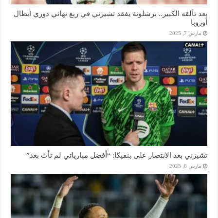
بعد تألقه الكبير.. برشلونة يفقد تشيزني في ربع نهائي دوري أبطال
أوروبا
مارس 7, 2025
تشيزني بعد الانتصار على بنفيكا: “أفضل مبارياتي لم تأت بعد”
مارس 6, 2025