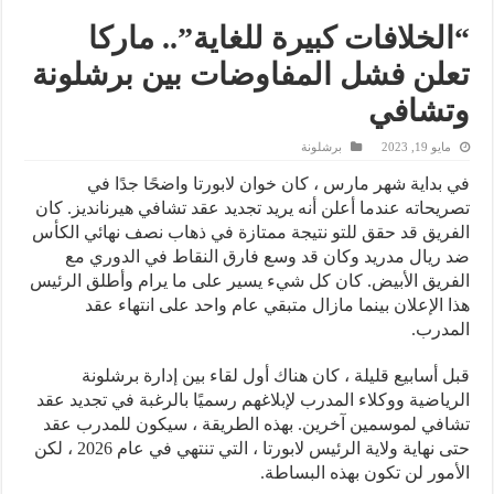
“الخلافات كبيرة للغاية”.. ماركا
تعلن فشل المفاوضات بين برشلونة
وتشافي
مايو 19, 2023
برشلونة
في بداية شهر مارس ، كان خوان لابورتا واضحًا جدًا في
تصريحاته عندما أعلن أنه يريد تجديد عقد تشافي هيرنانديز. كان
الفريق قد حقق للتو نتيجة ممتازة في ذهاب نصف نهائي الكأس
ضد ريال مدريد وكان قد وسع فارق النقاط في الدوري مع
الفريق الأبيض. كان كل شيء يسير على ما يرام وأطلق الرئيس
هذا الإعلان بينما مازال متبقي عام واحد على انتهاء عقد
المدرب.
قبل أسابيع قليلة ، كان هناك أول لقاء بين إدارة برشلونة
الرياضية ووكلاء المدرب لإبلاغهم رسميًا بالرغبة في تجديد عقد
تشافي لموسمين آخرين. بهذه الطريقة ، سيكون للمدرب عقد
حتى نهاية ولاية الرئيس لابورتا ، التي تنتهي في عام 2026 ، لكن
الأمور لن تكون بهذه البساطة.