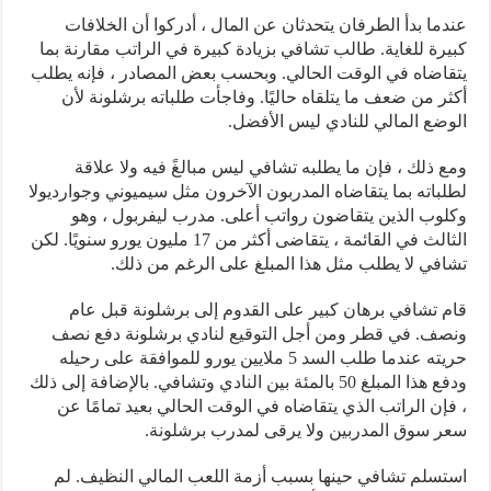
عندما بدأ الطرفان يتحدثان عن المال ، أدركوا أن الخلافات
كبيرة للغاية. طالب تشافي بزيادة كبيرة في الراتب مقارنة بما
يتقاضاه في الوقت الحالي. وبحسب بعض المصادر ، فإنه يطلب
أكثر من ضعف ما يتلقاه حاليًا. وفاجأت طلباته برشلونة لأن
الوضع المالي للنادي ليس الأفضل.
ومع ذلك ، فإن ما يطلبه تشافي ليس مبالغً فيه ولا علاقة
لطلباته بما يتقاضاه المدربون الآخرون مثل سيميوني وجوارديولا
وكلوب الذين يتقاضون رواتب أعلى. مدرب ليفربول ، وهو
الثالث في القائمة ، يتقاضى أكثر من 17 مليون يورو سنويًا. لكن
تشافي لا يطلب مثل هذا المبلغ على الرغم من ذلك.
قام تشافي برهان كبير على القدوم إلى برشلونة قبل عام
ونصف. في قطر ومن أجل التوقيع لنادي برشلونة دفع نصف
حريته عندما طلب السد 5 ملايين يورو للموافقة على رحيله
ودفع هذا المبلغ 50 بالمئة بين النادي وتشافي. بالإضافة إلى ذلك
، فإن الراتب الذي يتقاضاه في الوقت الحالي بعيد تمامًا عن
سعر سوق المدربين ولا يرقى لمدرب برشلونة.
استسلم تشافي حينها بسبب أزمة اللعب المالي النظيف. لم