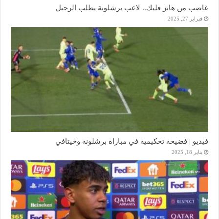
غاضب من هانز فليك.. لاعب برشلونة يطلب الرحيل
فبراير 27, 2025
فيديو | فضيحة تحكيمية في مباراة برشلونة وخيتافي
يناير 18, 2025