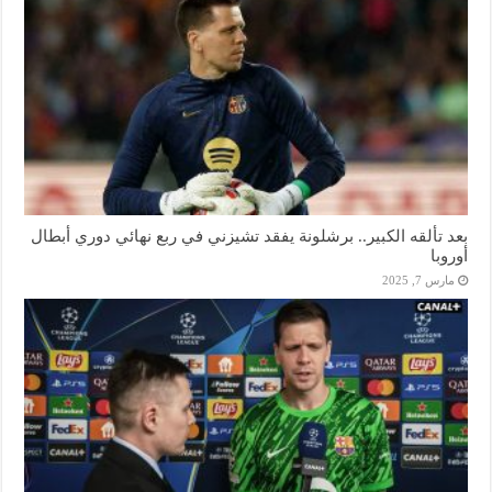
بعد تألقه الكبير.. برشلونة يفقد تشيزني في ربع نهائي دوري أبطال
أوروبا
مارس 7, 2025