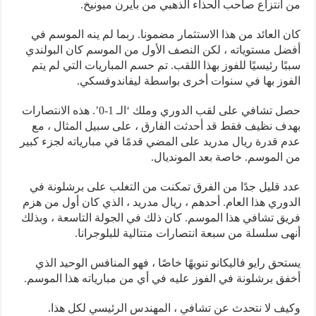
من انتزاع صاحب الحذاء الذهبي من بايرن ميونيخ.
كان العائد من هذا الاستثمار مضمونا. ربما لم ينه الموسم في
أفضل مستوياته ، لكن النصف الأول من الموسم كان البولندي
سببًا رئيسيًا للفوز بهذا اللقب. تم حسم المباريات التي لم يتم
الفوز بها في سنوات أخرى بواسطة ليفاندوفسكي.
حصل تشافي على لقب الدوري وملك ‘الـ 1-0’. هذه الانتصارات
بهدف نظيف فقط قد أحدثت الفارق ، على سبيل المثال ، مع
عدم قدرة ريال مدريد على المضي قدمًا في مبارياته لجزء كبير
من الموسم. خاصة بعد المونديال.
عدد قليل جدًا من الفرق تمكنت من التغلب على برشلونة في
الدوري هذا العام. أحدهم ، ريال مدريد ، الذي كان أول من هزم
فريق تشافي هذا الموسم. كان ذلك في الجولة التاسعة ، وبذلك
أنهى سلسلة من سبعة انتصارات متتالية للبلوجرانا.
يستحق رايو فاليكانو تنويهًا خاصًا ، فهو المنافس الوحيد الذي
أخفق برشلونة في الفوز عليه في أي من مبارياته هذا الموسم.
وكيف لا نتحدث عن تشافي ، المهندس الرئيسي لكل هذا.