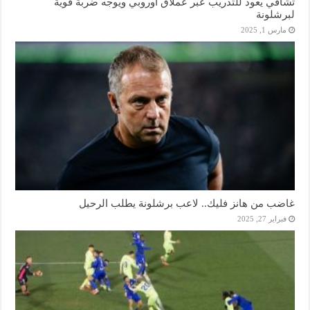
تشافي يعود للتدريب عبر عملاق أوروبي ويوجه ضربة قوية
لبرشلونة
مارس 1, 2025
غاضب من هانز فليك.. لاعب برشلونة يطلب الرحيل
فبراير 27, 2025