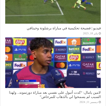
فيديو | فضيحة تحكيمية في مباراة برشلونة وخيتافي
يناير 18, 2025
لامين يامال: “كدت أتبول على نفسي بعد مباراة دورتموند.. ولهذا
السبب لم يسمحوا لي بالذهاب للمرحاض”
ديسمبر 11, 2024