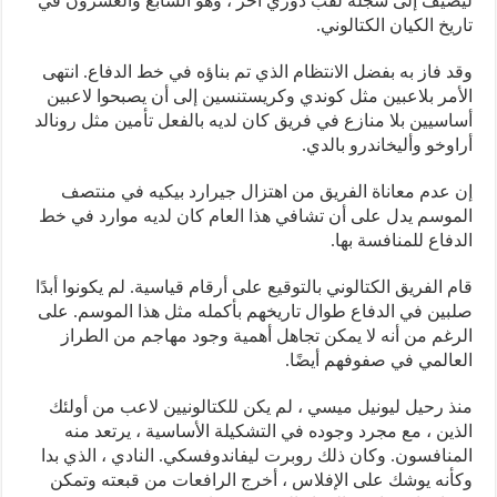
ليضيف إلى سجله لقب دوري آخر ، وهو السابع والعشرون في
تاريخ الكيان الكتالوني.
وقد فاز به بفضل الانتظام الذي تم بناؤه في خط الدفاع. انتهى
الأمر بلاعبين مثل كوندي وكريستنسين إلى أن يصبحوا لاعبين
أساسيين بلا منازع في فريق كان لديه بالفعل تأمين مثل رونالد
أراوخو وأليخاندرو بالدي.
إن عدم معاناة الفريق من اهتزال جيرارد بيكيه في منتصف
الموسم يدل على أن تشافي هذا العام كان لديه موارد في خط
الدفاع للمنافسة بها.
قام الفريق الكتالوني بالتوقيع على أرقام قياسية. لم يكونوا أبدًا
صلبين في الدفاع طوال تاريخهم بأكمله مثل هذا الموسم. على
الرغم من أنه لا يمكن تجاهل أهمية وجود مهاجم من الطراز
العالمي في صفوفهم أيضًا.
منذ رحيل ليونيل ميسي ، لم يكن للكتالونيين لاعب من أولئك
الذين ، مع مجرد وجوده في التشكيلة الأساسية ، يرتعد منه
المنافسون. وكان ذلك روبرت ليفاندوفسكي. النادي ، الذي بدا
وكأنه يوشك على الإفلاس ، أخرج الرافعات من قبعته وتمكن