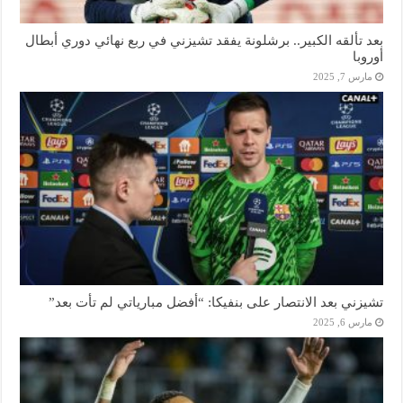
بعد تألقه الكبير.. برشلونة يفقد تشيزني في ربع نهائي دوري أبطال
أوروبا
مارس 7, 2025
تشيزني بعد الانتصار على بنفيكا: “أفضل مبارياتي لم تأت بعد”
مارس 6, 2025