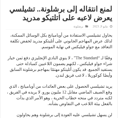
لمنع انتقاله إلى برشلونة.. تشيلسي
يعرض لاعبه على اتلتيكو مدريد
مايو 9, 2023
برشلونة
يحاول تشيلسي الاستفادة من أوباميانج بكل الوسائل الممكنة،
لذلك عرض المهاجم الجابوني على أتليتكو مدريد ​​لخفض تكلفة
التعاقد مع جواو فيليكس في نهاية الموسم.
وفقًا لـ “The Standard” ، لا ينوي النادي الإنجليزي دفع ثمن خيار
شراء جواو فيليكس ، لكنهم يضمون اللاعبين كمبادلة حتى
يستفيد الجميع. قد يكون أتليتكو ​​مهتمًا بمهاجم برشلونة السابق
وأيضًا كوكوريلا ، لاعب فريق لندن.
يريد تشيلسي الحصول على بعض العائدات من أوباميانج ، الذي
وقع الصيف الماضي مقابل 12 مليون يورو. لا يريده في الفريق ،
لكنه متردد في منحه خطاب الحرية ، وهو الأمر الذي بدأت
بالفعل بيئة اللاعب في التفاوض بشأنه.
لن يسهل تشيلسي عليه العودة إلى برشلونة وهم يحاولون