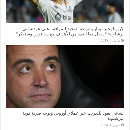
لابورتا يخبر نيمار بشرطه الوحيد للموافقة على عودته إلى
برشلونة: “سجل هذا العدد من الأهداف مع سانتوس وسنفكر”
مارس 3, 2025
تشافي يعود للتدريب عبر عملاق أوروبي ويوجه ضربة قوية
لبرشلونة
مارس 1, 2025