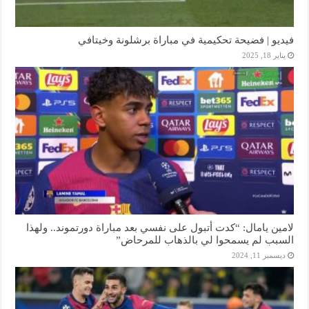
فيديو | فضيحة تحكيمية في مباراة برشلونة وخيتافي
يناير 18, 2025
لامين يامال: “كدت أتبول على نفسي بعد مباراة دورتموند.. ولهذا
السبب لم يسمحوا لي بالذهاب للمرحاض”
ديسمبر 11, 2024