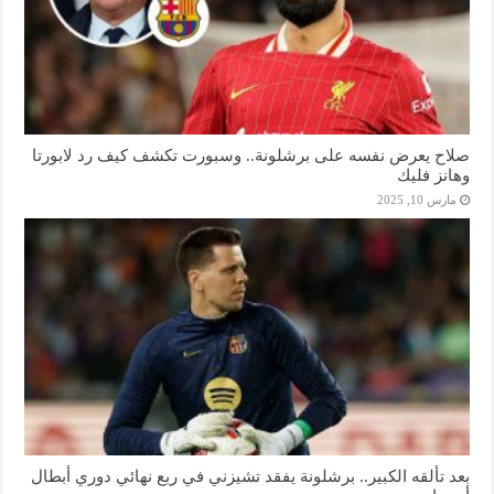
صلاح يعرض نفسه على برشلونة.. وسبورت تكشف كيف رد لابورتا
وهانز فليك
مارس 10, 2025
بعد تألقه الكبير.. برشلونة يفقد تشيزني في ربع نهائي دوري أبطال