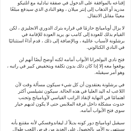
إقناعه بالموافقة على الدخول في صفقة تبادلية مع اتلتيكو
مدريد أو الذهاب إلى إنتر ميلان ، وهو النادي الذي سيدفع مبلغًا
معينًا مقابل الانتقال.
لا يزال أوباميانج حازمًا في قراره بترك الدوري الانجليزي ، لكن
القيام بذلك للعودة إلى كامب نو. يريد العودة للإقامة في
برشلونة لأسباب عائلية ، وبالإضافة إلى ذلك ، قدم أداءً استثنائيًا
في النادي الكتالوني.
فتح نادي البولجرانا الأبواب أمامه لكنه أوضح أيضًا أنهم لن
يوقعوا معه إلا إذا كان ذلك بدون تكلفة وبتخفيض كبير في راتبه ،
وهو أمر سيقبله.
في برشلونة يعتقدون أن كل شيء سيكون مسألة وقت لأن
اللاعب له اليد العليا في هذه الحالة. سيكون تشيلسي أكثر
اهتمامًا في النهاية لإنقاذ الراتب القياسي لأوباميانج وتجنب
حدوث مشكلة داخل غرفة الملابس حتى لا يكون لديهم خيار
سوى فتح الأبواب أمامه.
سيقبل اوباميانج دور كونه بديلاً لـ ليفاندوفسكي لأنه مقتنع بأنه
سينتهي به الأمر بالحصول على العديد من فرص اللعب طوال