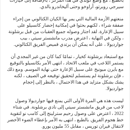
بالطبع ، مع وضع كوندي في هذا المركز ، بالإضافة إلى خيارات
سيرجي روبرتو، أراوخو وحتى أليخاندرو بالدي.
منعتهم الأزمة المالية التي يمر بها الكيان الكتالوني من إجراء
صفقة شراء ، لكنهم بحثوا في إمكانية إحضار كانسيلو على
سبيل الإعارة. لقد اجتاز وصوله جميع العقبات من قبل برشلونة
، ولكن في النهاية ، اعترض مدرب مانشستر سيتي ، بيب
جوارديولا ، على أنه يمكن أن يرتدي قميص الفريق الكتالوني.
مع استبعاد برشلونة كخيار ، تمامًا كما كان من غير المجدي أن
يستمر اللاعب في ملعب الاتحاد ، انتهى الأمر بكانسيلو بالتوقيع
مع بايرن ميونيخ على سبيل الإعارة حتى نهاية الموسم. ومع ذلك
، فإن برشلونة لم يستسلم لتحقيق توقيعه في الصيف ، لكنه
يشك بشكل متزايد في هذا الاحتمال ، بالنظر إلى إحجام
جوارديولا.
ليست هذه هي المرة الأولى التي يمنع فيها جوارديولا وصول
لاعب من فريق مانشستر سيتي إلى نادي برشلونة. في شتاء
2022 ، اعترض على وصول رحيم سترلينج إلى كامب نو لتقوية
خط هجوم الفريق. بالطبع ، انتهى به الأمر بإعطاء الضوء الأخضر
لانتقال فيران توريس ، مقابل 55 مليون يورو.