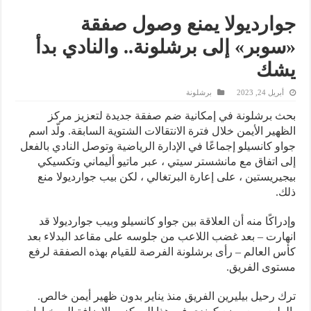
جوارديولا يمنع وصول صفقة
«سوبر» إلى برشلونة.. والنادي بدأ
يشك
أبريل 24, 2023
برشلونة
بحث برشلونة في إمكانية ضم صفقة جديدة لتعزيز مركز
الظهير الأيمن خلال فترة الانتقالات الشتوية السابقة. ولّد اسم
جواو كانسيلو إجماعًا في الإدارة الرياضية وتوصل النادي بالفعل
إلى اتفاق مع مانشستر سيتي ، عبر ماتيو أليماني وتكسيكي
بيجيريستين ، على إعارة البرتغالي ، لكن بيب جوارديولا منع
ذلك.
وإدراكًا منه أن العلاقة بين جواو كانسيلو وبيب جوارديولا قد
انهارت – بعد غضب اللاعب من جلوسه على مقاعد البدلاء بعد
كأس العالم – رأى برشلونة الفرصة للقيام بهذه الصفقة لرفع
مستوى الفريق.
ترك رحيل بيليرين الفريق منذ يناير بدون ظهير أيمن خالص.