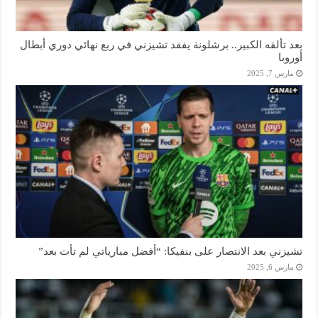
بعد تألقه الكبير.. برشلونة يفقد تشيزني في ربع نهائي دوري أبطال
أوروبا
مارس 7, 2025
تشيزني بعد الانتصار على بنفيكا: “أفضل مبارياتي لم تأت بعد”
مارس 6, 2025