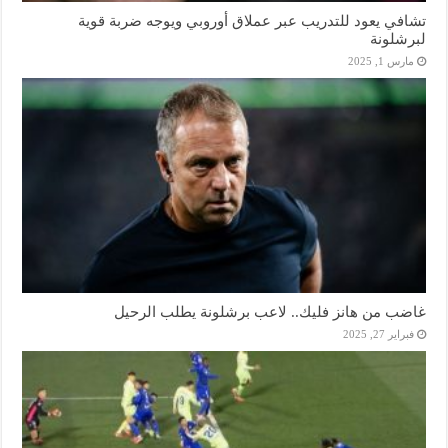
تشافي يعود للتدريب عبر عملاق أوروبي ويوجه ضربة قوية
لبرشلونة
مارس 1, 2025
غاضب من هانز فليك.. لاعب برشلونة يطلب الرحيل
فبراير 27, 2025