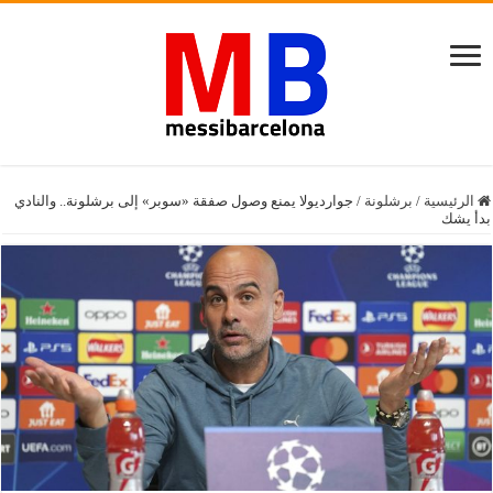
الرئيسية
/
برشلونة
/
جوارديولا يمنع وصول صفقة «سوبر» إلى برشلونة.. والنادي
بدأ يشك