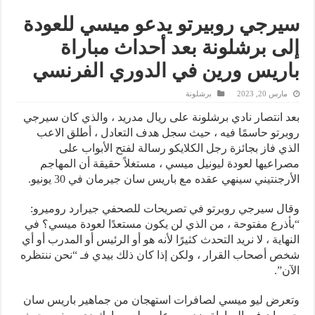
سيرجي روبيرتو يدعو ميسي للعودة
إلى برشلونة بعد أحداث مباراة
باريس ورين في الدوري الفرنسي
مارس 20, 2023
برشلونة
بعد انتصار نادي برشلونة على ريال مدريد ، والذي كان سيرجي
روبرتو حاسمًا فيه ، حيث سجل هدف التعادل ، أطلق الاعب
الذي فاز بجائزة رجل الكلايكو رسالة لفتح الأبواب على
مصراعيها لعودة ليونيل ميسي ، مستغلاً حقيقة أن المهاجم
الأرجنتيني سينهي عقده مع باريس سان جيرمان في 30 يونيو.
وقال سيرجي روبرتو في تصريحات للصحفي جيرارد روميرو:
“بأذرع مفتوحة ، من الذي لن يكون مستعدًا لعودة ميسي؟ في
النهاية ، لا نريد التحدث كثيرًا لأنه هو أو الرئيس أو المدرب أو أي
شخص أصحاب القرار ، ولكن إذا كان ذلك بيدي فـ “نحن ننتظره
الآن”.
وتعرض ليو ميسي لصافرات استهجان من جماهير باريس سان