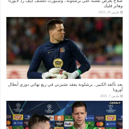
صلاح يعرض نفسه على برشلونة.. وسبورت تكشف كيف رد لابورتا
وهانز فليك
مارس 10, 2025
بعد تألقه الكبير.. برشلونة يفقد تشيزني في ربع نهائي دوري أبطال
أوروبا
مارس 7, 2025