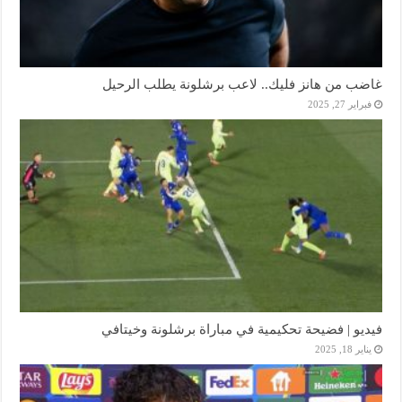
غاضب من هانز فليك.. لاعب برشلونة يطلب الرحيل
فبراير 27, 2025
فيديو | فضيحة تحكيمية في مباراة برشلونة وخيتافي
يناير 18, 2025