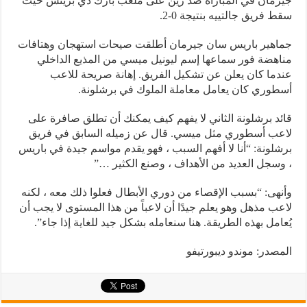
جيرمان في المباراة ضد رين على ملعب بارك دي برينس حيث
سقط فريق جالتييه بنتيجة 0-2.
جماهير باريس سان جيرمان أطلقت صيحات استهجان وهتافات
مناهضة فور سماعها إسم ليونيل ميسي من المذيع الداخلي
عندما كان يعلن عن تشكيل الفريق. إهانة صريحة للاعب
أسطوري كان يعامل معاملة الملوك في برشلونة.
قائد برشلونة الثاني لا يفهم كيف يمكنك أن تطلق صافرة على
لاعب أسطوري مثل ميسي. قال عن زميله السابق في فريق
برشلونة: “أنا لا أفهم السبب ، فهو يقدم مواسم جيدة في باريس
، وسجل العديد من الأهداف ، وصنع الكثير …”
وأنهى: “بسبب الإقصاء من دوري الأبطال فعلوا ذلك معه ، لكنه
لاعب مذهل وهو يعلم جيدًا أن لاعباً من هذا المستوى لا يجب أن
يُعامل بهذه الطريقة. هنا سنعامله بشكل جيد للغاية إذا جاء”.
المصدر: موندو ديبورتيفو