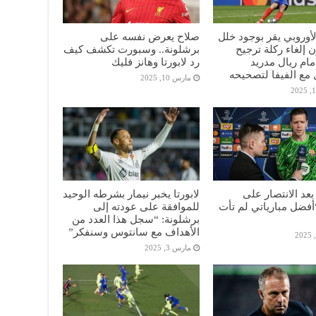
الأوروبي يقر بوجود خلل
صلاح يعرض نفسه على
 إلغاء ركلة ترجيح
برشلونة.. وسبورت تكشف كيف
أمام ريال مدريد
رد لابورتا وهانز فليك
مع الفيفا لتصحيحه
مارس 10, 2025
عد الانتصار على
لابورتا يخبر نيمار بشرطه الوحيد
“أفضل مبارياتي لم تأت
للموافقة على عودته إلى
برشلونة: “سجل هذا العدد من
الأهداف مع سانتوس وسنفكر”
مارس 3, 2025