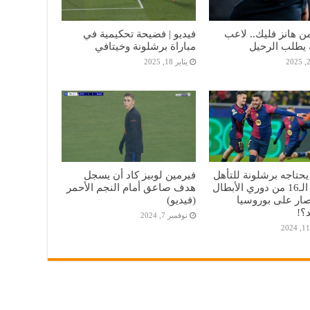
 هانز فليك.. لاعب
فيديو | فضيحة تحكيمية في
 يطلب الرحيل
مباراة برشلونة وخيتافي
يناير 18, 2025
يحتاجه برشلونة للتأهل
فيرمين لوبيز كاد أن يسجل
إلي دور الـ16 من دوري الأبطال
هدف صاعق أمام النجم الأحمر
تصار على بوروسيا
(فيديو)
؟!
نوفمبر 7, 2024