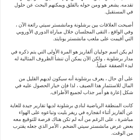
تقدمه. يشعر هو ومن حوله بالقلق ويمكنهم البحث عن حلول
في المستقبل.
أصبحت العلاقات بين برشلونة ومانشستر سيتي رائعة الآن ،
وفي الواقع ، التقى المجلسان خلال مباراة الدوري الأوروبي
التي أقيمت على ملعب مانشستر يونايتد.
لم يكن اسم جوليان ألفاريز هو المرة الأولى التي يتم ذكره في
مدار برشلونة ، ولكن الآن يمكن أن تنشأ الظروف المثالية له
لبدء الصفقة عملياً.
على أي حال ، يعرف برشلونة أنه سيكون لديهم القليل من
المال للاستثمار هذا الصيف ، لذا فإن خيار الحصول عليه في
شكل إعارة هو أمر جذاب لجميع الأطراف.
كانت المنطقة الرياضية لنادي برشلونة لديها تقارير جيدة للغاية
عن ألفاريز أثناء انفجاره في ريفر بليت وتباعوه على الهواء
مباشرة ، على الرغم من أنه لم تكن هناك فرصة للتوقيع معه
بعض عرض مانشستر سيتي الضخم ، الأمر الذي جعله يقترب
من الوقت.