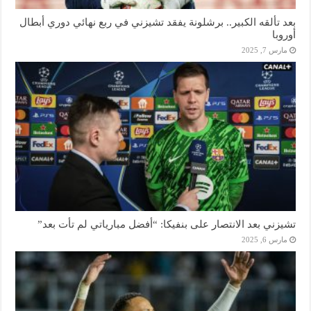
بعد تألقه الكبير.. برشلونة يفقد تشيزني في ربع نهائي دوري أبطال
أوروبا
مارس 7, 2025
تشيزني بعد الانتصار على بنفيكا: “أفضل مبارياتي لم تأت بعد”
مارس 6, 2025