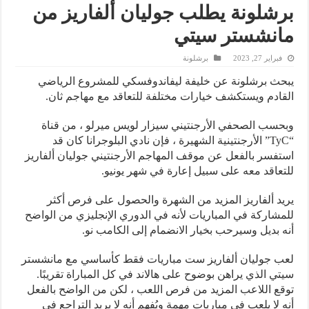
برشلونة يطلب جوليان ألفاريز من
مانشستر سيتي
فبراير 27, 2023
برشلونة
يبحث برشلونة عن خليفة ليفاندوفسكي للمشروع الرياضي
القادم ويستكشف خيارات مختلفة للتعاقد مع مهاجم ثان.
وبحسب الصحفي الأرجنتيني سيزار لويس ميرلو ، من قناة
“TyC” الأرجنتينية الشهيرة ، فإن نادي البلوجرانا كان قد
استفسر بالفعل عن موقف المهاجم الأرجنتيني جوليان ألفاريز
للتعاقد معه على سبيل إعارة في شهر يونيو.
يريد ألفاريز المزيد من الشهرة والحصول على فرص أكثر
للمشاركة في المباريات لأنه في الدوري الإنجليزي من الواضح
أنه بديل وسيرحب بخيار الانضمام إلى الكامب نو.
لعب جوليان ألفاريز ست مباريات فقط كأساسي مع مانشستر
سيتي الذي يراهن بوضوح على هالاند في كل المباراة تقريبًا.
توقع اللاعب المزيد من فرص اللعب ، لكن من الواضح بالفعل
أنه لا يلعب في مباريات مهمة ويُفهم أنه لا يريد التراجع في