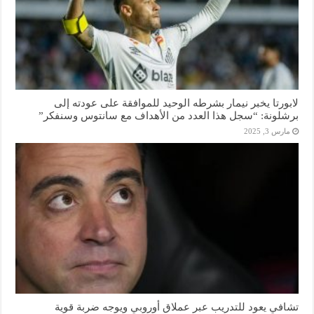
لابورتا يخبر نيمار بشرطه الوحيد للموافقة على عودته إلى
برشلونة: “سجل هذا العدد من الأهداف مع سانتوس وسنفكر”
مارس 3, 2025
تشافي يعود للتدريب عبر عملاق أوروبي ويوجه ضربة قوية