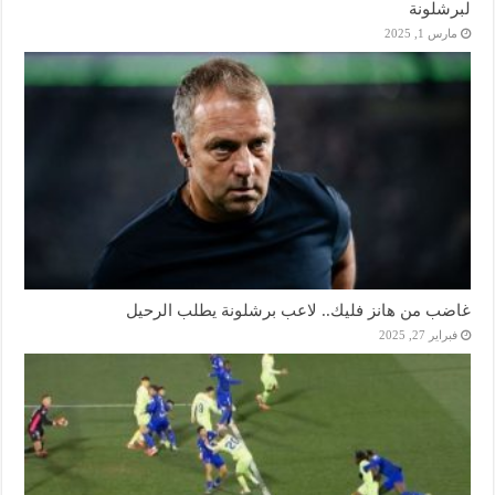
لبرشلونة
مارس 1, 2025
غاضب من هانز فليك.. لاعب برشلونة يطلب الرحيل
فبراير 27, 2025