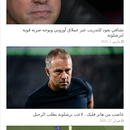
تشافي يعود للتدريب عبر عملاق أوروبي ويوجه ضربة قوية
لبرشلونة
مارس 1, 2025
غاضب من هانز فليك.. لاعب برشلونة يطلب الرحيل
فبراير 27, 2025