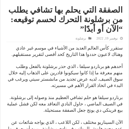
الصفقة التي يحلم بها تشافي يطلب
من برشلونة التحرك لحسم توقيعه:
“الآن أو أبدًا”
نوفمبر 19, 2022
برشلونة
ستقرر كأس العالم العديد من الأشياء في موسم غير عادي
وهناك لاعبون حددوا هذا التاريخ كحد أقصى لتقرير مستقبلهم.
أحدهم هو برناردو سيلفا ، الذي حذر برشلونة بالفعل وطلب
منهم معرفة ما إذا كانوا سيكونوا قادرين على الذهاب إليه خلال
سوق الصيف. لديه عرض تجديد من مانشستر سيتي ويرغب في
البدء في اتخاذ القرار الأهم في مسيرته.
برناردو سيلفا هو حلم تشافي العظيم منذ وصوله إلى برشلونة.
في الصيف الماضي ، حاول النادي التعاقد معه لكن فشل عملية
بيع فرينكي دي يونج جعل الصفقة مستحيلة.
الآن السيناريو مختلف ، لكن اللاعب ، الذي يواجه شائعات عن
عدم وجود هامش للرواتب في نادي برشلونة ، يريد أن يعرف ما