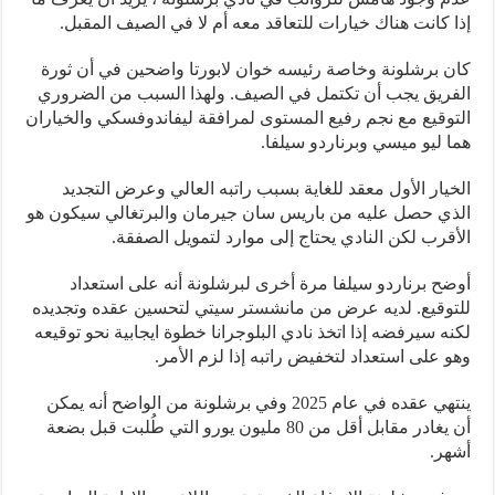
إذا كانت هناك خيارات للتعاقد معه أم لا في الصيف المقبل.
كان برشلونة وخاصة رئيسه خوان لابورتا واضحين في أن ثورة
الفريق يجب أن تكتمل في الصيف. ولهذا السبب من الضروري
التوقيع مع نجم رفيع المستوى لمرافقة ليفاندوفسكي والخياران
هما ليو ميسي وبرناردو سيلفا.
الخيار الأول معقد للغاية بسبب راتبه العالي وعرض التجديد
الذي حصل عليه من باريس سان جيرمان والبرتغالي سيكون هو
الأقرب لكن النادي يحتاج إلى موارد لتمويل الصفقة.
أوضح برناردو سيلفا مرة أخرى لبرشلونة أنه على استعداد
للتوقيع. لديه عرض من مانشستر سيتي لتحسين عقده وتجديده
لكنه سيرفضه إذا اتخذ نادي البلوجرانا خطوة ايجابية نحو توقيعه
وهو على استعداد لتخفيض راتبه إذا لزم الأمر.
ينتهي عقده في عام 2025 وفي برشلونة من الواضح أنه يمكن
أن يغادر مقابل أقل من 80 مليون يورو التي طُلبت قبل بضعة
أشهر.