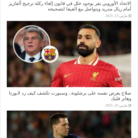
الاتحاد الأوروبي يقر بوجود خلل في قانون إلغاء ركلة ترجيح ألفاريز
أمام ريال مدريد ويتواصل مع الفيفا لتصحيحه
مارس 13, 2025
صلاح يعرض نفسه على برشلونة.. وسبورت تكشف كيف رد لابورتا
وهانز فليك
مارس 10, 2025