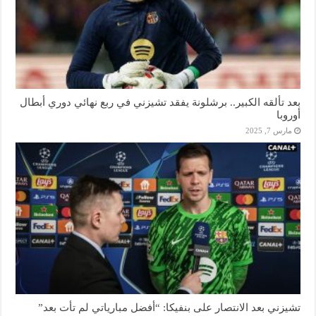
بعد تألقه الكبير.. برشلونة يفقد تشيزني في ربع نهائي دوري أبطال
أوروبا
مارس 7, 2025
تشيزني بعد الانتصار على بنفيكا: “أفضل مبارياتي لم تأت بعد”